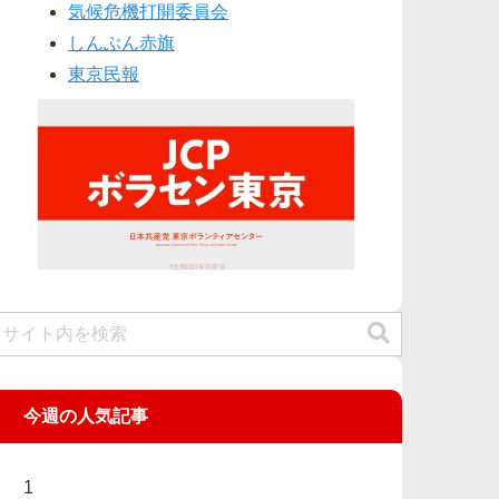
気候危機打開委員会
しんぶん赤旗
東京民報
今週の人気記事