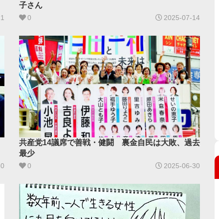
子さん
21
0
2025-07-14
共産党14議席で善戦・健闘 裏金自民は大敗、過去
最少
30
0
2025-06-30