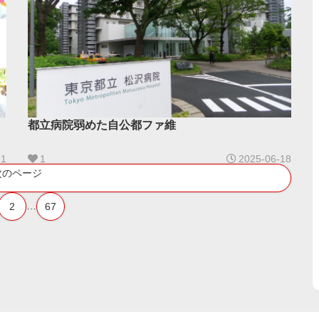
）
都立病院弱めた自公都ファ維
21
1
2025-06-18
次のページ
…
2
67