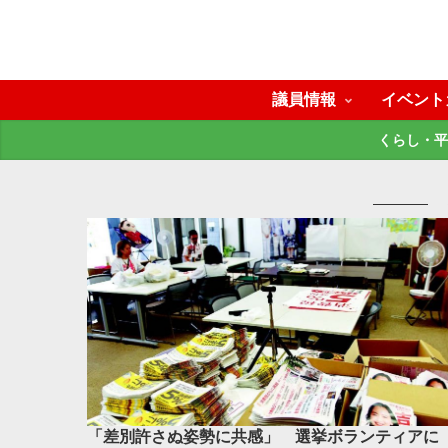
議員情報
イベント
くらし・平
「差別許さぬ姿勢に共感」 選挙ボランティアに