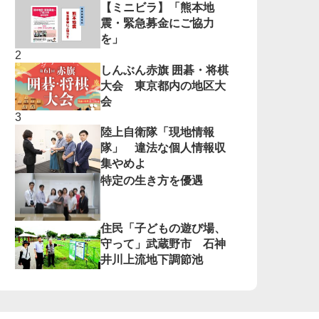
【ミニビラ】「熊本地
震・緊急募金にご協力
を」
しんぶん赤旗 囲碁・将棋
大会 東京都内の地区大
会
陸上自衛隊「現地情報
隊」 違法な個人情報収
集やめよ
特定の生き方を優遇
住民「子どもの遊び場、
守って」武蔵野市 石神
井川上流地下調節池