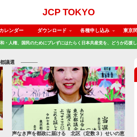
JCP TOKYO
カレンダー
ダウンロード
各種申し込み
東京
和・人権、国民のためにブレずにはたらく日本共産党を、どうか応援し
都議選
声なき声を都政に届ける 北区（定数３）せいの恵