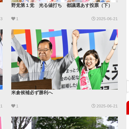
野党第１党 光る値打ち 都議選あす投票（下）
23
1
2025-06-21
米倉候補必ず勝利へ
21
1
2025-06-21