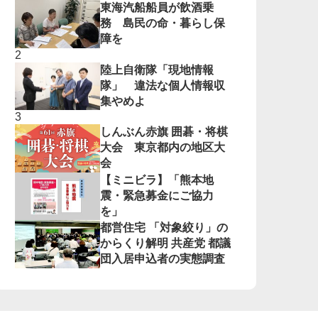
東海汽船船員が飲酒乗
務 島民の命・暮らし保
障を
陸上自衛隊「現地情報
隊」 違法な個人情報収
集やめよ
しんぶん赤旗 囲碁・将棋
大会 東京都内の地区大
会
【ミニビラ】「熊本地
震・緊急募金にご協力
を」
都営住宅 「対象絞り」の
からくり解明 共産党 都議
団入居申込者の実態調査