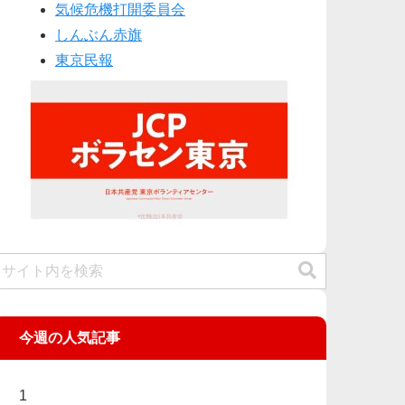
気候危機打開委員会
しんぶん赤旗
東京民報
今週の人気記事