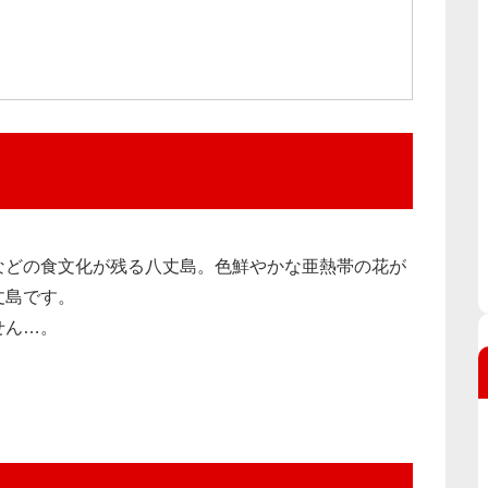
などの食文化が残る八丈島。色鮮やかな亜熱帯の花が
丈島です。
せん…。