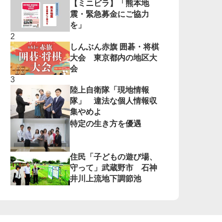
【ミニビラ】「熊本地
震・緊急募金にご協力
を」
しんぶん赤旗 囲碁・将棋
大会 東京都内の地区大
会
陸上自衛隊「現地情報
隊」 違法な個人情報収
集やめよ
特定の生き方を優遇
住民「子どもの遊び場、
守って」武蔵野市 石神
井川上流地下調節池