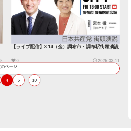
【ライブ配信】3.14（金）調布市・調布駅街頭演説
18
0
2025-03-11
次のページ
…
4
5
10