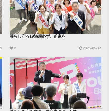
暮らし守る19議席必ず、前進を
19
2
2025-05-14