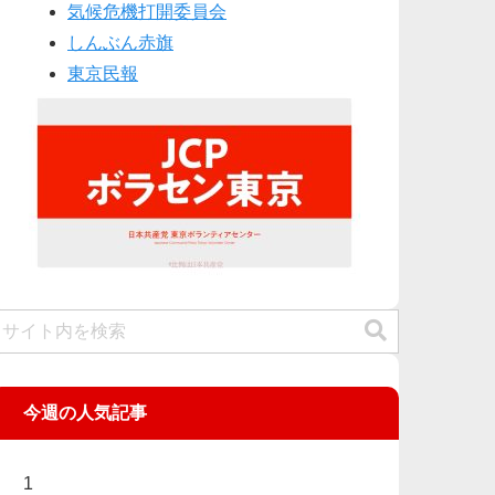
気候危機打開委員会
しんぶん赤旗
東京民報
今週の人気記事