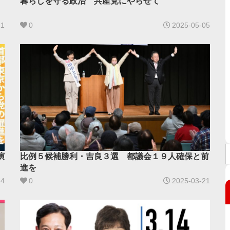
暮らしを守る政治 共産党にやらせて
11
0
2025-05-05
演
比例５候補勝利・吉良３選 都議会１９人確保と前
進を
14
0
2025-03-21