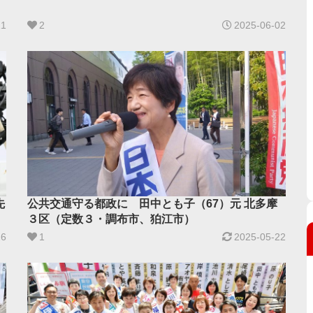
11
2
2025-06-02
先
公共交通守る都政に 田中とも子（67）元 北多摩
３区（定数３・調布市、狛江市）
26
1
2025-05-22