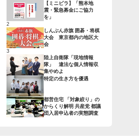
【ミニビラ】「熊本地
震・緊急募金にご協力
を」
しんぶん赤旗 囲碁・将棋
大会 東京都内の地区大
会
陸上自衛隊「現地情報
隊」 違法な個人情報収
集やめよ
特定の生き方を優遇
都営住宅 「対象絞り」の
からくり解明 共産党 都議
団入居申込者の実態調査