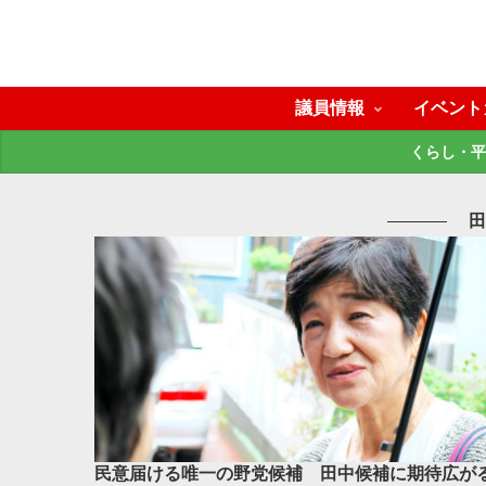
議員情報
イベント
くらし・平
田
民意届ける唯一の野党候補 田中候補に期待広が