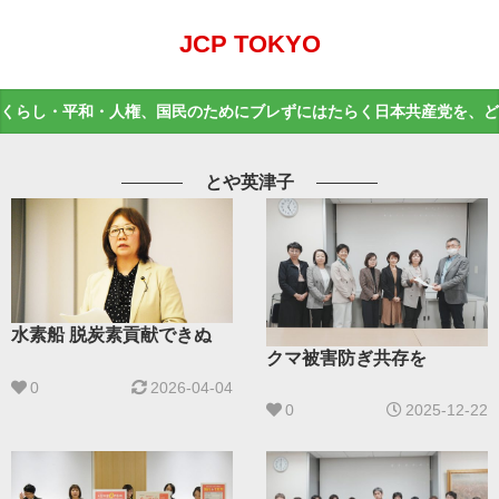
JCP TOKYO
くらし・平和・人権、国民のためにブレずにはたらく日本共産党を、ど
とや英津子
水素船 脱炭素貢献できぬ
クマ被害防ぎ共存を
0
2026-04-04
0
2025-12-22