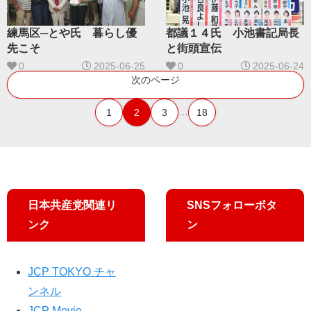
練馬区─とや氏 暮らし優
都議１４氏 小池書記局長
先こそ
と街頭宣伝
0
2025-06-25
0
2025-06-24
次のページ
…
1
2
3
18
日本共産党関連リ
SNSフォローボタ
ンク
ン
JCP TOKYO チャ
ンネル
JCP Movie