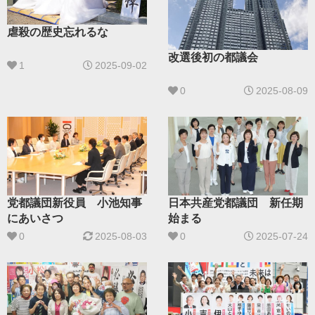
虐殺の歴史忘れるな
改選後初の都議会
1
2025-09-02
0
2025-08-09
党都議団新役員 小池知事
日本共産党都議団 新任期
にあいさつ
始まる
0
2025-08-03
0
2025-07-24