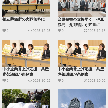
都立葬儀所の火葬無料に
台風被害の支援早く 伊豆
諸島 党都議団が知事に要
請
0
2025-12-05
0
2025-12-18
中小企業賃上げ応援 共産
中小企業賃上げ応援 共産
党都議団が条例案
党都議団が条例案
0
2025-10-02
0
2025-10-02