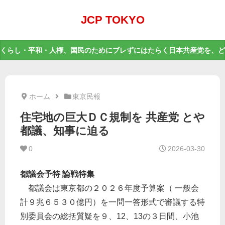
JCP TOKYO
くらし・平和・人権、国民のためにブレずにはたらく日本共産党を、ど
ホーム
東京民報
住宅地の巨大ＤＣ規制を 共産党 とや
都議、知事に迫る
0
2026-03-30
都議会予特 論戦特集
都議会は東京都の２０２６年度予算案（ 一般会
計９兆６５３０億円）を一問一答形式で審議する特
別委員会の総括質疑を９、12、13の３日間、小池