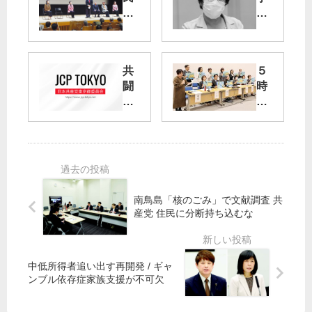
の
的
手
知
に
見
都
の
共
５
政
軽
闘
時
取
視
の
間
り
改
力
待
戻
め
、
ち
そ
よ
政
、
う
コ
権
後
ロ
に
日
キ
ナ
「
再
ッ
特
南鳥島「核のごみ」で文献調査 共
黄
試
ク
委
産党 住民に分断持ち込むな
信
も
オ
で
号
フ
尾
」
英
集
崎
中低所得者追い出す再開発 / ギャ
ス
会
都
ンブル依存症家族支援が不可欠
ピ
議
テ
各
医