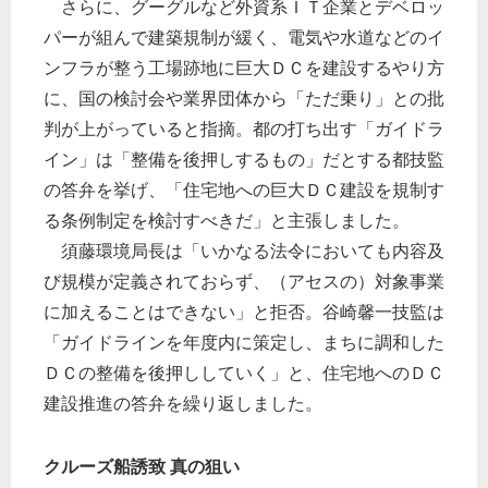
さらに、グーグルなど外資系ＩＴ企業とデベロッ
パーが組んで建築規制が緩く、電気や水道などのイ
ンフラが整う工場跡地に巨大ＤＣを建設するやり方
に、国の検討会や業界団体から「ただ乗り」との批
判が上がっていると指摘。都の打ち出す「ガイドラ
イン」は「整備を後押しするもの」だとする都技監
の答弁を挙げ、「住宅地への巨大ＤＣ建設を規制す
る条例制定を検討すべきだ」と主張しました。
須藤環境局長は「いかなる法令においても内容及
び規模が定義されておらず、（アセスの）対象事業
に加えることはできない」と拒否。谷崎馨一技監は
「ガイドラインを年度内に策定し、まちに調和した
ＤＣの整備を後押ししていく」と、住宅地へのＤＣ
建設推進の答弁を繰り返しました。
クルーズ船誘致 真の狙い