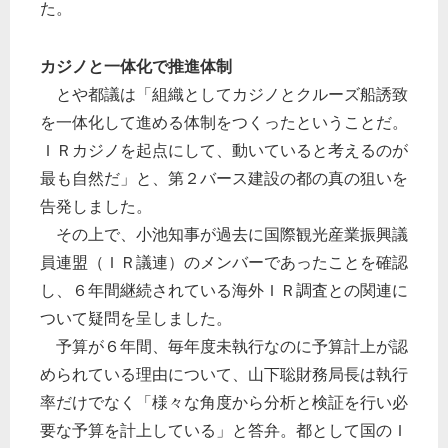
た。
カジノと一体化で推進体制
とや都議は「組織としてカジノとクルーズ船誘致
を一体化して進める体制をつくったということだ。
ＩＲカジノを起点にして、動いていると考えるのが
最も自然だ」と、第２バース建設の都の真の狙いを
告発しました。
その上で、小池知事が過去に国際観光産業振興議
員連盟（ＩＲ議連）のメンバーであったことを確認
し、６年間継続されている海外ＩＲ調査との関連に
ついて疑問を呈しました。
予算が６年間、毎年度未執行なのに予算計上が認
められている理由について、山下聡財務局長は執行
率だけでなく「様々な角度から分析と検証を行い必
要な予算を計上している」と答弁。都として国のＩ