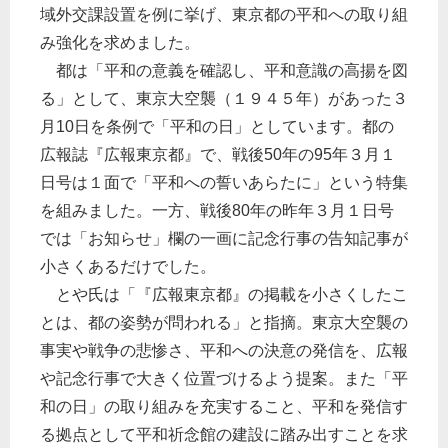
域外交課設置を例に挙げ、東京都の平和への取り組
み強化を求めました。
都は「平和の意義を確認し、平和意識の高揚を図
る」として、東京大空襲（１９４５年）があった３
月10日を条例で「平和の日」としています。都の
広報誌『広報東京都』で、戦後50年の95年３月１
日号は１面で「平和への誓いあらたに」という特集
を組みました。一方、戦後80年の昨年３月１日号
では「お知らせ」欄の一画に記念行事の告知記事が
小さくあるだけでした。
とや氏は「『広報東京都』の掲載を小さくしたこ
とは、都の姿勢が問われる」と指摘。東京大空襲の
事実や戦争の悲惨さ、平和への決意の発信を、広報
や記念行事で大きく位置づけるよう提案。また「平
和の日」の取り組みを充実すること、平和を発信す
る拠点として平和祈念館の建設に踏み出すことを求