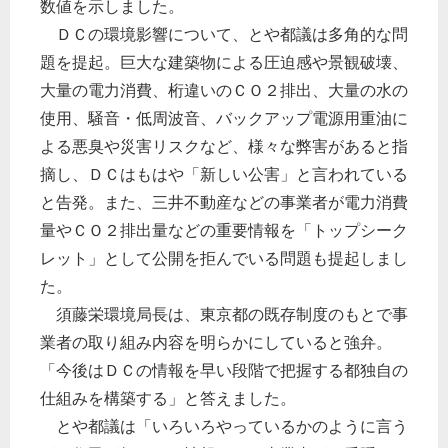
数値を示しました。
ＤＣの環境影響について、とや都議は多角的な問
題を提起。巨大な建築物による圧迫感や景観破壊、
大量の電力消費、桁違いのＣＯ２排出、大量の水の
使用、騒音・低周波音、バックアップ電源用重油に
よる悪臭や災害リスクなど、様々な弊害があると指
摘し、ＤＣはもはや「新しい公害」と言われている
と告発。また、三井不動産などの事業者が電力消費
量やＣＯ２排出量などの重要情報を「トップシーク
レット」として公開を拒んでいる問題も提起しまし
た。
須藤栄環境局長は、東京都の既存制度のもとで事
業者の取り組み内容を明らかにしていると強弁。
「今後はＤＣの情報を早い段階で把握する都独自の
仕組みを構築する」と答えました。
とや都議は「いろいろやっているかのように言う