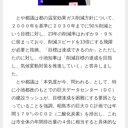
とや都議は都の温室効果ガス削減方針について、
２０００年を基準に２０３０年までに50％削減と
いう目標に対し、23年の削減率はわずか９・９％
に留まっており、削減スピードを13倍にする飛躍
が必要と指摘。「目標は達成できるのか」とただし
たのに対し、小池知事は「削減目標の達成を目指
し、気候変動対策を推進していく」と答弁しまし
た。
とや都議は「本気度が今、問われる」として、特
に小池都政のもとでの巨大データセンター（ＤＣ）
の建設ラッシュが、目標達成を困難にする要因とな
っていることを強調。昭島市の巨大ＤＣ計画では年
間１７９㌧のＣＯ２（二酸化炭素）を排出し、これ
は市全体の年間排出量の４倍に相当すると具体的な