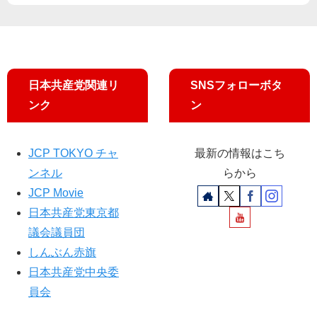
ス
分
療
ト
野
・
か
検
機
ら
査
器
リ
拡
、
レ
充
日本共産党関連リ
SNSフォローボタ
運
ー
求
ンク
ン
営
ト
め
ト
ー
る
ラ
ク
JCP TOKYO チャ
最新の情報はこち
ブ
ンネル
らから
ル
深
JCP Movie
刻
日本共産党東京都
議会議員団
しんぶん赤旗
日本共産党中央委
員会