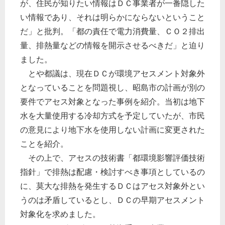
が、住民が知りたい情報はＤＣ事業者が一番隠した
い情報であり、それは明らかにならないということ
だ」と批判。「都の責任で電力消費量、ＣＯ２排出
量、排熱量などの情報を開示させるべきだ」と迫り
ました。
とや都議は、現在ＤＣが環境アセスメント対象外
となっていることを問題視し、昭島市の計画が別の
要件でアセス対象となった事例を紹介。当初は地下
水を大量使用する冷却方式を予定していたが、市民
の意見により地下水を使用しない計画に変更された
ことを紹介。
その上で、アセスの技術書「都環境影響評価技術
指針」で排熱は配慮・検討すべき事項としているの
に、莫大な排熱を発生するＤＣはアセス対象外とい
うのは矛盾しているとし、ＤＣの早期アセスメント
対象化を求めました。