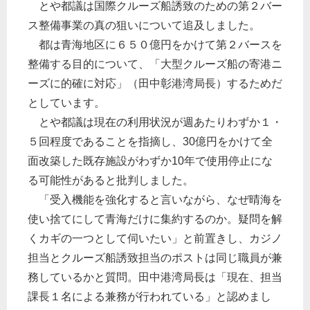
とや都議は国際クルーズ船誘致のための第２バー
ス整備事業の真の狙いについて追及しました。
都は青海地区に６５０億円をかけて第２バースを
整備する目的について、「大型クルーズ船の寄港ニ
ーズに的確に対応」（田中彰港湾局長）するためだ
としています。
とや都議は現在の利用状況が週あたりわずか１・
５回程度であることを指摘し、30億円をかけて全
面改築した既存施設がわずか10年で使用停止にな
る可能性があると批判しました。
「受入機能を強化すると言いながら、なぜ晴海を
使い捨てにして青海だけに集約するのか。疑問を解
くカギの一つとして伺いたい」と前置きし、カジノ
担当とクルーズ船誘致担当のポストは同じ職員が兼
務しているかと質問。田中港湾局長は「現在、担当
課長１名による兼務が行われている」と認めまし