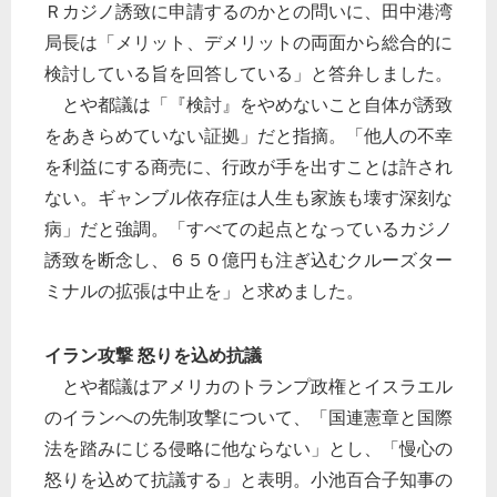
Ｒカジノ誘致に申請するのかとの問いに、田中港湾
局長は「メリット、デメリットの両面から総合的に
検討している旨を回答している」と答弁しました。
とや都議は「『検討』をやめないこと自体が誘致
をあきらめていない証拠」だと指摘。「他人の不幸
を利益にする商売に、行政が手を出すことは許され
ない。ギャンブル依存症は人生も家族も壊す深刻な
病」だと強調。「すべての起点となっているカジノ
誘致を断念し、６５０億円も注ぎ込むクルーズター
ミナルの拡張は中止を」と求めました。
イラン攻撃 怒りを込め抗議
とや都議はアメリカのトランプ政権とイスラエル
のイランへの先制攻撃について、「国連憲章と国際
法を踏みにじる侵略に他ならない」とし、「慢心の
怒りを込めて抗議する」と表明。小池百合子知事の