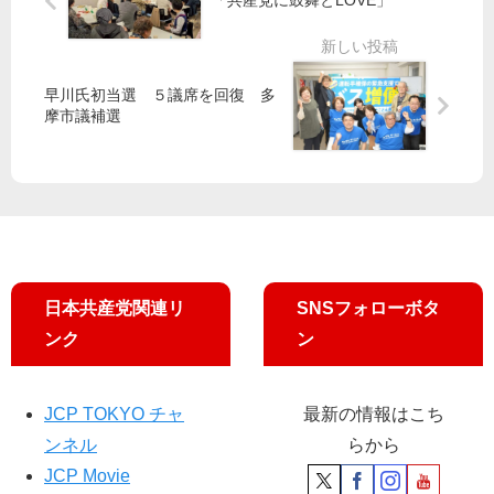
「共産党に鼓舞とLOVE」
挙
村
親
講
区
智
大
演
候
子
会
会
補
政
開
早川氏初当選 ５議席を回復 多
策
催
摩市議補選
委
員
長
が
NH
K
総
合
日本共産党関連リ
SNSフォローボタ
「
ンク
ン
日
曜
討
JCP TOKYO チャ
最新の情報はこち
論
ンネル
らから
」
に
JCP Movie