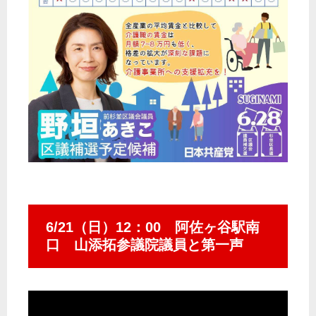
6/21（日）12：00 阿佐ヶ谷駅南
口 山添拓参議院議員と第一声