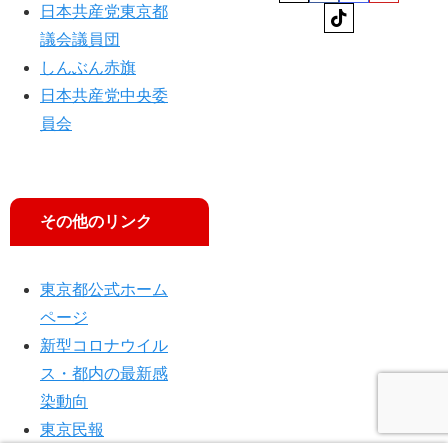
出
日本共産党東京都
演
議会議員団
し
しんぶん赤旗
ま
す
日本共産党中央委
員会
その他のリンク
東京都公式ホーム
ページ
新型コロナウイル
ス・都内の最新感
染動向
東京民報