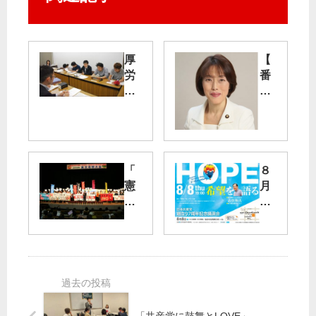
厚
【
労
番
省
組
に
出
要
演
請
】
・
あ
交
す
「
８
渉
10
憲
月
民
月
法
８
青
10
生
日
都
日
か
に
委
（
す
党
と
日
」
創
山
）
東
立
添
、
京
記
選
田
母
念