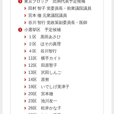
東京ブロック 比例代表予定候補
田村 智子 党委員長・前衆議院議員
宮本 徹 元衆議院議員
谷川 智行 党政策副委員長・医師
小選挙区 予定候補
１区 黒田あさひ
２区 ほその真理
４区 谷川智行
11区 横手カイト
12区 田原聖子
13区 沢田しんご
14区 原努
19区 いでしげ美津子
20区 宮本徹
23区 池川友一
26区 松井かな子