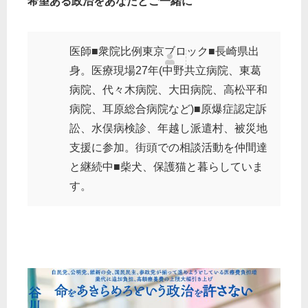
希望ある政治をあなたとご一緒に
医師■衆院比例東京ブロック■長崎県出
身。医療現場27年(中野共立病院、東葛
病院、代々木病院、大田病院、高松平和
病院、耳原総合病院など)■原爆症認定訴
訟、水俣病検診、年越し派遣村、被災地
支援に参加。街頭での相談活動を仲間達
と継続中■柴犬、保護猫と暮らしていま
す。