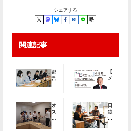
シェアする
関連記事
都
【
営
メ
住
デ
宅
ィ
の
ア
入
出
オ
日
居
演
ス
独
承
】
プ
で
継“
7/1
レ
こ
極
3(