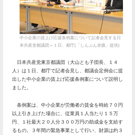
中小企業の賃上げ応援条例案について記者会見する日
本共産党都議団＝１日、都庁(「しんぶん赤旗」提供)
日本共産党東京都議団（大山とも子団長、１４
人）は１日、都庁で記者会見し、都議会定例会に提
出した中小企業の賃上げ応援条例案について説明し
ました。
条例案は、中小企業が労働者の賃金を時給７０円
以上引き上げた場合に、従業員１人当たり１５万
円、１社最大２０人分３００万円の助成金を支給す
るもの。３年間の緊急事業として行い、財源は約３