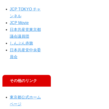
討
論
JCP TOKYO チャ
」
ンネル
に
JCP Movie
出
演
日本共産党東京都
し
議会議員団
ま
しんぶん赤旗
す
日本共産党中央委
員会
その他のリンク
東京都公式ホーム
ページ