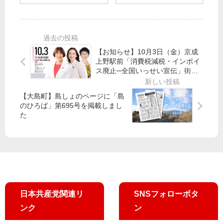
イ
ん
め
日)
飛
な
て
小
来
に
厳
池
認
違
し
晃
め
う
【お知らせ】10月3日（金）京成
い
書
る
？
上野駅前「消費税減税・インボイ
制
記
な
！
ス廃止─全国いっせい宣伝」街頭
限”
局
池
演説を行います
党
長
党
内
【大島町】島しょのページに「島
都
・
都
さ
のひろば」第695号を掲載しまし
議
参
議
お
た
団
院
団
り
が
議
が
事
調
員
申
務
査
が
し
所
、
入
で
NH
れ
語
K
り
日本共産党関連リ
SNSフォローボタ
「
合
日
ンク
ン
い
曜