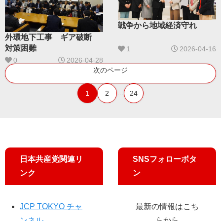
戦争から地域経済守れ
外環地下工事 ギア破断
対策困難
1
2026-04-16
0
2026-04-28
次のページ
…
1
2
24
日本共産党関連リ
SNSフォローボタ
ンク
ン
JCP TOKYO チャ
最新の情報はこち
ンネル
らから