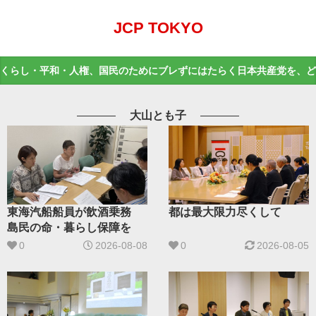
JCP TOKYO
くらし・平和・人権、国民のためにブレずにはたらく日本共産党を、ど
大山とも子
都は最大限力尽くして
東海汽船船員が飲酒乗務
島民の命・暮らし保障を
0
2026-08-05
0
2026-08-08