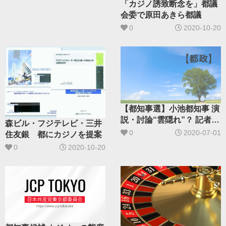
「カジノ誘致断念を」都議
会委で原田あきら都議
0
2020-10-20
【都知事選】小池都知事 演
説・討論“雲隠れ”？ 記者会
森ビル・フジテレビ・三井
見も質問に答えず
0
2020-07-01
住友銀 都にカジノを提案
0
2020-10-20