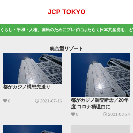
JCP TOKYO
くらし・平和・人権、国民のためにブレずにはたらく日本共産党を、ど
統合型リゾート
都がカジノ構想先送り
都がカジノ調査断念／20年
0
2021-07-16
度 コロナ禍理由に
0
2021-03-24