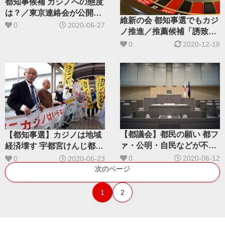
都知事候補 カジノへの態度
は？／東京連絡会が公開質
維新の会 都知事選でもカジ
問状への回答状況を公表
0
2020-06-27
ノ推進／推薦候補「誘致」
掲げる
0
2020-12-18
【都議会】都民の願い 都フ
【都知事選】カジノは地域
ァ・公明・自民などが不採
経済壊す 宇都宮けんじ都知
択に
事候補がカジノ候補地調査
0
2020-06-12
0
2020-06-23
次のページ
1
2