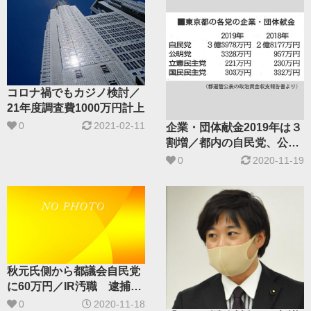
コロナ禍でもカジノ検討／
21年度調査費1000万円計上
0
2021-02-11
企業・団体献金2019年は３
割増／都内の自民党、公明
党など４党で3.8億円 都選
0
2020-11-19
管報告書
秋元氏側から都議会自民党
に60万円／IR汚職 逮捕2
日後にパーティ券購入
0
2020-11-18