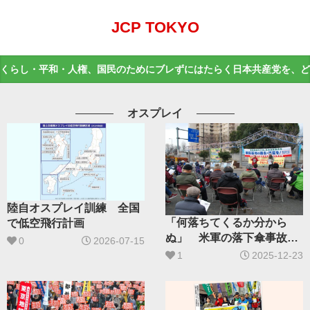
JCP TOKYO
くらし・平和・人権、国民のためにブレずにはたらく日本共産党を、ど
オスプレイ
陸自オスプレイ訓練 全国
「何落ちてくるか分から
で低空飛行計画
ぬ」 米軍の落下傘事故に
0
2026-07-15
抗議
1
2025-12-23