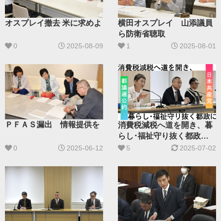
オスプレイ撤去 米に求めよ
横田オスプレイ 山添議員
ら防衛省聴取
0
2025-08-09
1
2025-08-01
ＰＦＡＳ漏出 情報提供を
消費税減税へ道を開き、暮
らし･福祉守り抜く都政に
――日本共産党の２０２５
0
2025-06-12
5
2025-07-02
都議選公約――