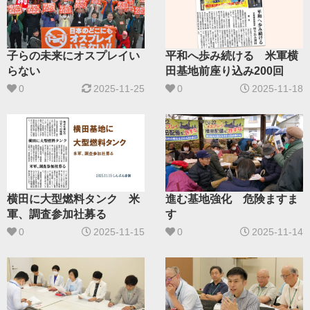
子らの未来にオスプレイい
平和へ歩み続ける 米軍横
らない
田基地前座り込み200回
0
2025-11-25
0
2025-11-18
横田に大型燃料タンク 米
進む基地強化 危険ますま
軍、調査参加社募る
す
0
2025-11-15
0
2025-11-14