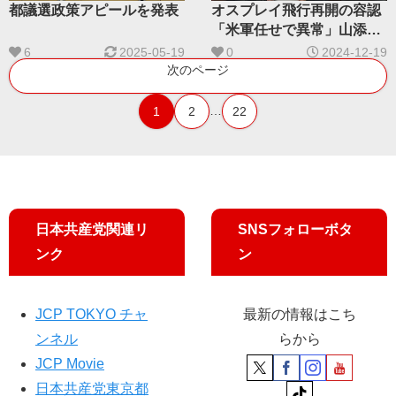
都議選政策アピールを発表
オスプレイ飛行再開の容認
「米軍任せで異常」山添氏
批判
6
2025-05-19
0
2024-12-19
次のページ
…
1
2
22
日本共産党関連リ
SNSフォローボタ
ンク
ン
JCP TOKYO チャ
最新の情報はこち
ンネル
らから
JCP Movie
日本共産党東京都