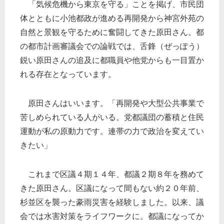
「気候危機から東京を守る」ことを掲げ、市民団
体とともに小池都政が進める再開発から神宮外苑の
自然と景観を守るために奮闘してきた原田さん。都
の都市計画審議会での論戦では、舌鋒（ぜっぽう）
鋭い原田さんの追及に都職員や他党からも一目置か
れる存在となっています。
原田さんはいいます。「再開発や大型公共事業で
苦しめられている人がいる。党都議団の蓄積と住民
運動が私の原動力です。連帯の力で政治を変えてい
きたい」
これまで区議４期１４年、都議２期８年を務めて
きた原田さん。区議になって間もない約２０年前、
杉並区を襲った豪雨災害を経験しました。以来、議
会では水害対策をライフワークに。都議になってか