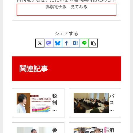
赤旗電子版 見てみる
シェアする
関連記事
税
バ
制
ス
論
路
議
線
維
焦
持
参
消