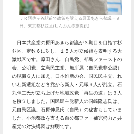
ＪＲ阿佐ヶ谷駅前で政策を訴える原田あきら都議＝９
日、東京都杉並区(しんぶん赤旗提供)
日本共産党の原田あきら都議が３期目を目指す杉
並区。定数６に対し、１５人が立候補を表明する大
激戦区です。原田さん、自民党、都民ファーストの
会、公明党、立憲民主党、無所属（自民党非公認）
の現職６人に加え、日本維新の会、国民民主党、れ
いわ新選組など各党から新人・元職９人が乱立。石
丸伸二氏が立ち上げた地域政党「再生の道」は３人
を擁立しました。国民民主党新人の国崎隆志氏は、
元自民区議。石原伸晃氏（自民）の秘書もしていま
した。小池都政を支える自公都ファ・補完勢力と共
産党の対決構図は鮮明です。