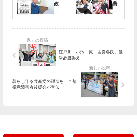
点
に
政
費
は
予
党
税
消
算
の
減
費
を
政
税
税
策
の
減
っ
声
税
て
は
？
共
江戸川 小池・原・吉良各氏、選
産
挙必勝訴え
動
党
画
に
「
暮らし守る共産党の躍進を 全都
＃
視覚障害者後援会が宣伝
週
刊
宮
本
徹
」
の