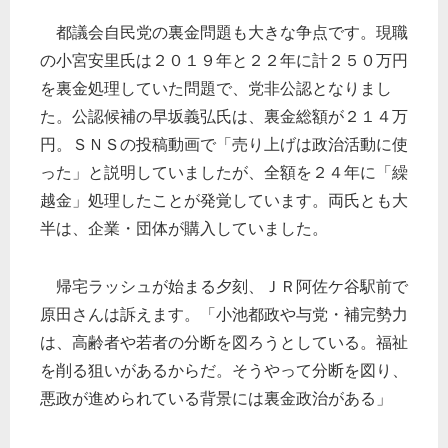
都議会自民党の裏金問題も大きな争点です。現職
の小宮安里氏は２０１９年と２２年に計２５０万円
を裏金処理していた問題で、党非公認となりまし
た。公認候補の早坂義弘氏は、裏金総額が２１４万
円。ＳＮＳの投稿動画で「売り上げは政治活動に使
った」と説明していましたが、全額を２４年に「繰
越金」処理したことが発覚しています。両氏とも大
半は、企業・団体が購入していました。
帰宅ラッシュが始まる夕刻、ＪＲ阿佐ケ谷駅前で
原田さんは訴えます。「小池都政や与党・補完勢力
は、高齢者や若者の分断を図ろうとしている。福祉
を削る狙いがあるからだ。そうやって分断を図り、
悪政が進められている背景には裏金政治がある」