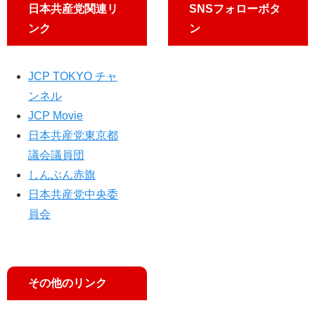
解
日本共産党関連リ
SNSフォローボタ
説
ンク
ン
好
評
JCP TOKYO チャ
ンネル
JCP Movie
日本共産党東京都
議会議員団
しんぶん赤旗
日本共産党中央委
員会
その他のリンク