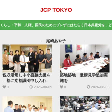
JCP TOKYO
くらし・平和・人権、国民のためにブレずにはたらく日本共産党を、ど
尾崎あや子
築地跡地 遺構見学追加実
税収活用し中小直接支援を
施を
─ 都に党都議団申し入れ
0
2026-08-05
0
2026-08-09