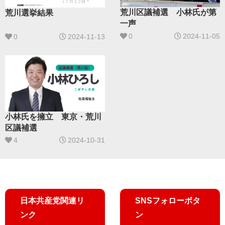
荒川区議補選 小林氏が第
荒川選挙結果
一声
0
2024-11-05
0
2024-11-13
小林氏を擁立 東京・荒川
区議補選
4
2024-10-31
日本共産党関連リ
SNSフォローボタ
ンク
ン