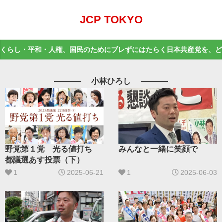
JCP TOKYO
くらし・平和・人権、国民のためにブレずにはたらく日本共産党を、ど
小林ひろし
野党第１党 光る値打ち
みんなと一緒に笑顔で
都議選あす投票（下）
1
2025-06-21
1
2025-06-03