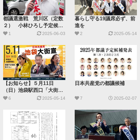
都議選激戦 荒川区（定数
暮らし守る19議席必ず、前
２） 小林ひろし予定候補
進を
（新）
1
2025-06-03
2
2025-05-14
【お知らせ】５月11日
日本共産党の都議候補
（日）池袋駅西口「大街頭
演説」
6
2025-05-14
7
2025-02-07