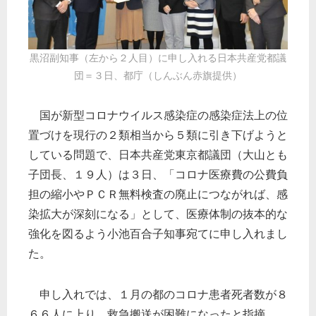
黒沼副知事（左から２人目）に申し入れる日本共産党都議
団＝３日、都庁（しんぶん赤旗提供）
国が新型コロナウイルス感染症の感染症法上の位
置づけを現行の２類相当から５類に引き下げようと
している問題で、日本共産党東京都議団（大山とも
子団長、１９人）は３日、「コロナ医療費の公費負
担の縮小やＰＣＲ無料検査の廃止につながれば、感
染拡大が深刻になる」として、医療体制の抜本的な
強化を図るよう小池百合子知事宛てに申し入れまし
た。
申し入れでは、１月の都のコロナ患者死者数が８
６６人に上り、救急搬送が困難になったと指摘。