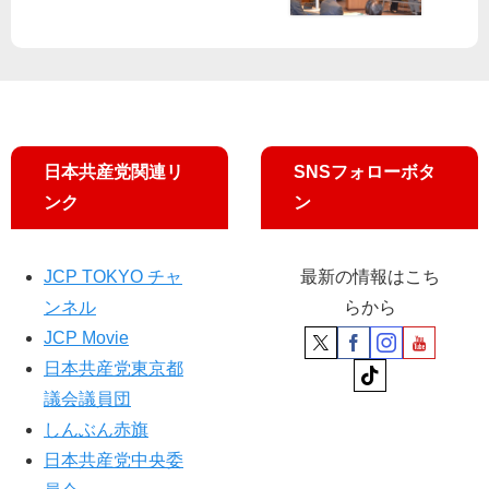
む
査
集
」
人
中
66
垣
質
％
疑
、
提
「
案
こ
【
れ
日本共産党関連リ
SNSフォローボタ
共
以
産
上
ンク
ン
党
ム
都
リ
議
」
JCP TOKYO チャ
最新の情報はこち
団
49
ンネル
らから
】
％
JCP Movie
日本共産党東京都
議会議員団
しんぶん赤旗
日本共産党中央委