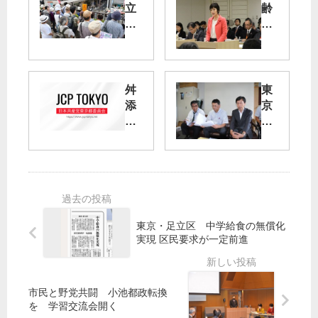
立
齢
川
者
市
の
議
医
選
療
】
費
舛
東
街
助
添
京
頭
成
知
・
演
を
事
医
説
:
の
療
に
共
疑
法
小
産
惑
人
池
党
究
調
晃
提
明
べ
東京・足立区 中学給食の無償化
書
出
へ
「
実現 区民要求が一定前進
記
の
臨
国
局
条
時
保
長
例
議
料
膨
案
市民と野党共闘 小池都政転換
会
高
ら
審
を 学習交流会開く
と
い