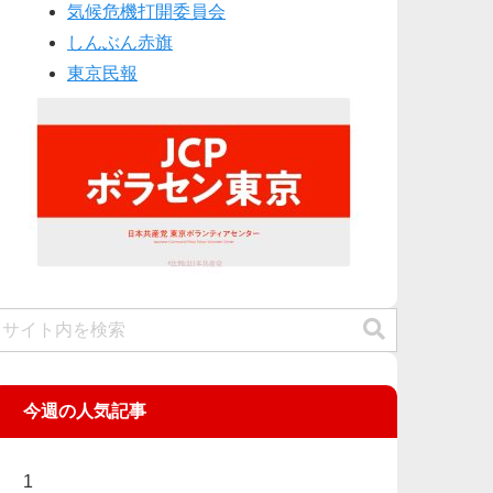
気候危機打開委員会
しんぶん赤旗
東京民報
今週の人気記事