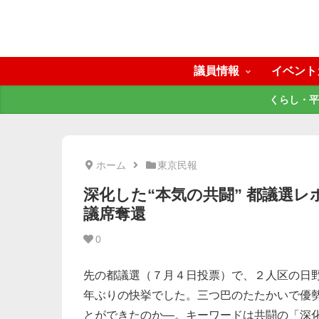
議員情報
イベント
くらし・平
ホーム
東京民報
深化した“本気の共闘” 都議選レ
議席奪還
0
先の都議選（７月４日投票）で、２人区の日野
年ぶりの快挙でした。三つ巴のたたかいで優
とができたのか―。キーワードは共闘の「深