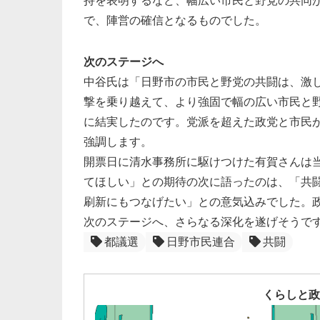
持を表明するなど、幅広い市民と野党の共同
で、陣営の確信となるものでした。
次のステージへ
中谷氏は「日野市の市民と野党の共闘は、激
撃を乗り越えて、より強固で幅の広い市民と
に結実したのです。党派を超えた政党と市民
強調します。
開票日に清水事務所に駆けつけた有賀さんは
てほしい」との期待の次に語ったのは、「共
刷新にもつなげたい」との意気込みでした。
次のステージへ、さらなる深化を遂げそうで
都議選
日野市民連合
共闘
くらしと政