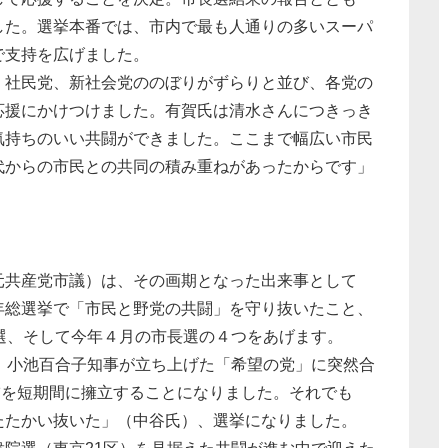
した。選挙本番では、市内で最も人通りの多いスーパ
で支持を広げました。
、社民党、新社会党ののぼりがずらりと並び、各党の
応援にかけつけました。有賀氏は清水さんにつきっき
気持ちのいい共闘ができました。ここまで幅広い市民
代からの市民との共同の積み重ねがあったからです」
元共産党市議）は、その画期となった出来事として
年総選挙で「市民と野党の共闘」を守り抜いたこと、
選、そして今年４月の市長選の４つをあげます。
、小池百合子知事が立ち上げた「希望の党」に突然合
候補を短期間に擁立することになりました。それでも
たたかい抜いた」（中谷氏）、選挙になりました。