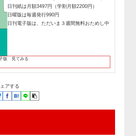
日刊紙は月額3497円（学割月額2200円）
日曜版は毎週発行990円
日刊電子版は、ただいま３週間無料おためし中
子版 見てみる
ェアする