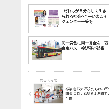
“だれもが自分らしく生き
られる社会へ” ―いまこそ
ジェンダー平等を
同一労働に同一賃金を 西
東京バス 控訴審が結審
感染 急拡大 不安だらけの五
開幕 コロナ感染者１週間で
５倍