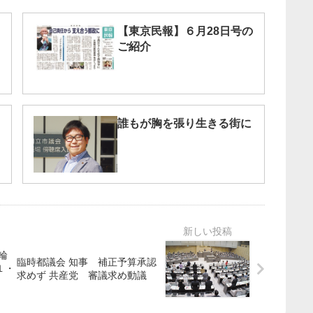
【東京民報】６月28日号の
ご紹介
誰もが胸を張り生きる街に
輪
臨時都議会 知事 補正予算承認
１・
求めず 共産党 審議求め動議