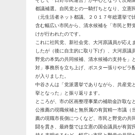
そして「日野市民連合」が中心となって次期衆
都議補選。自民党との一騎打ちとなり、立憲民
（元生活者ネット都議、２０１７年総選挙で
含む幅広い市民から、清水候補を「市民と野
けが行われたのです。
これに社民党、新社会党、大河原議員が応えま
したが（後に自主的に取り下げ）、大河原議
野党の本気の共同候補、清水候補の支持を」
対」事務所を立ち上げ、ポスター張りやビラ
が入りました。
中谷さんは「党派選挙でありながら、共産党
挙となった」と振り返ります。
ところが、市の区画整理事業の補助金詐取な
公推薦の現職候補と無所属の有賀精一市議（
薦の現職市長側につくなど、市民と野党の共
闘を貫き、最終盤では立憲の国会議員が有賀