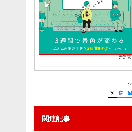
赤旗電
シ
関連記事