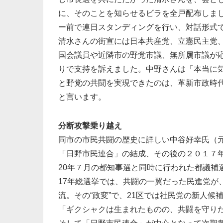
に、そのことを知らせるビラを全戸配布しま
ー前で連日スタンディングを行い、対話形式
清水さんの街宣には日本共産党、立憲民主党
国会議員や近隣市の野党市議、無所属市議が
りで支持を訴えました。中野さんは「本当に
と野党の共闘を実現できたのは、革新市政時
と言います。
分断攻撃乗り越え
同市の市民共闘の歴史に詳しい中谷好幸氏（
「日野市民連合」の結成、その後の２０１７
20年７月の都知事選と同時に行われた都議補
17年総選挙では、共闘の一翼だった民進党が
流。その“政変”で、21区では社民党の新人
「ギクシャクは生まれたものの、共闘を守り