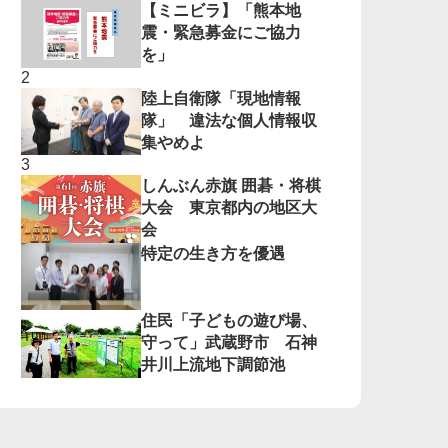
【ミニビラ】「熊本地
震・緊急募金にご協力
を」
陸上自衛隊「現地情報
隊」 違法な個人情報収
集やめよ
しんぶん赤旗 囲碁・将棋
大会 東京都内の地区大
会
特定の生き方を優遇
住民「子どもの遊び場、
守って」武蔵野市 石神
井川上流地下調節池