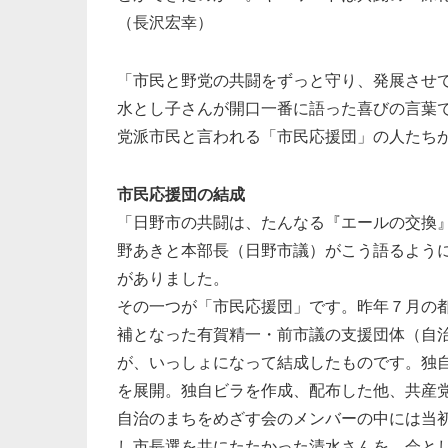
（長沢宏幸）
「市民と野党の共闘をずっと守り、発展させ
水とし子さんが開口一番に語った喜びの言葉
党派市民と言われる「市民応援団」の人たち
市民応援団の結成
「日野市の共闘は、たんなる『エールの交換
野あきと本部長（日野市議）がこう語るよう
がありました。
その一つが「市民応援団」です。昨年７月の
補となった有賀精一・前市議の支援団体（自
が、いっしょになって結成したものです。独
を展開。独自ビラを作成、配布した他、共産
自治のまちをめざす会のメンバーの中には当
し市長選を共にたたかった清水さんを、会と