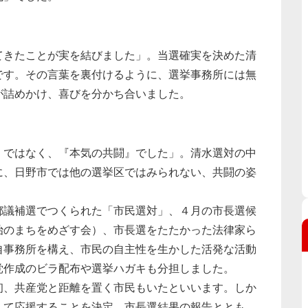
てきたことが実を結びました」。当選確実を決めた清
です。その言葉を裏付けるように、選挙事務所には無
が詰めかけ、喜びを分かち合いました。
』ではなく、『本気の共闘』でした」。清水選対の中
に、日野市では他の選挙区ではみられない、共闘の姿
都議補選でつくられた「市民選対」、４月の市長選候
治のまちをめざす会）、市長選をたたかった法律家ら
自事務所を構え、市民の自主性を生かした活発な活動
党作成のビラ配布や選挙ハガキも分担しました。
初、共産党と距離を置く市民もいたといいます。しか
して応援することを決定。市長選結果の報告ととも