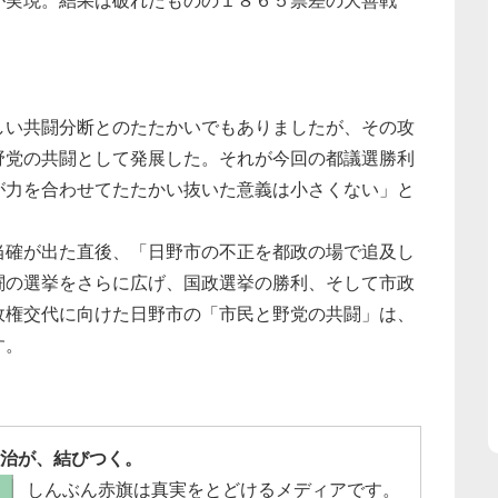
が実現。結果は破れたものの１８６５票差の大善戦
しい共闘分断とのたたかいでもありましたが、その攻
野党の共闘として発展した。それが今回の都議選勝利
が力を合わせてたたかい抜いた意義は小さくない」と
当確が出た直後、「日野市の不正を都政の場で追及し
闘の選挙をさらに広げ、国政選挙の勝利、そして市政
政権交代に向けた日野市の「市民と野党の共闘」は、
す。
治が、結びつく。
しんぶん赤旗は真実をとどけるメディアです。