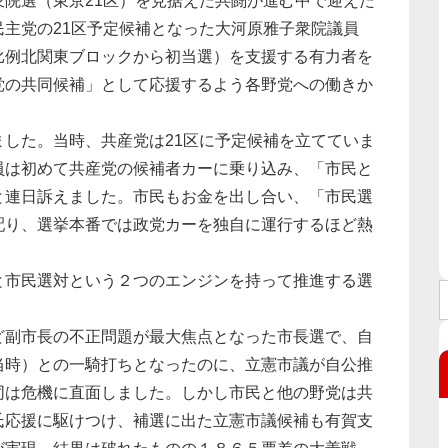
院選（東京21区）を見据えた共闘が進む中で迎えた
主党の21区予定候補となった大河原雅子衆院議員
比例北関東ブロックから初当選）を支援する有力者を
党の共同候補」として応援するよう各野党への働きか
した。当時、共産党は21区に予定候補を立てていま
員は初めて共産党の候補者カーに乗り込み、「市民と
と連日訴えました。市民もお金を出し合い、「市民選
配り、選挙本番では政党カーを独自に運行するほど熱
と市民選対という２つのエンジンを持って推進する選
ど副市長の不正問題が最大焦点となった市長選で、自
当時）との一騎打ちとなったのに、立憲市議が自公推
同は危機に直面しました。しかし市民と他の野党は共
氏応援に駆けつけ、補選に出た立憲市議候補も有賀支