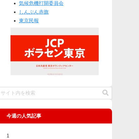
気候危機打開委員会
しんぶん赤旗
東京民報
今週の人気記事