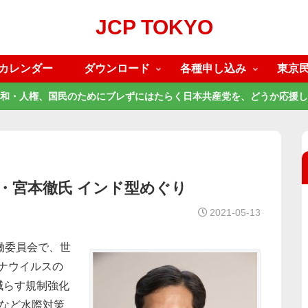
JCP TOKYO
カレンダー
ダウンロード
各種申し込み
東京
和・人権、国民のためにブレずにはたらく日本共産党を、どうか応援し
委・宮本徹氏 インド型めぐり
2021-05-13
働委員会で、世
ナウイルスの
減らす規制強化
など水際対策