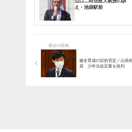
山口二郎法政大教授の訴
え・池袋駅前
健全育成の目的否定／山添
員 少年法改定案を批判