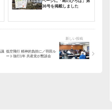
ページに「島のひろば」第
36号を掲載しました
拓議
低空飛行 精神的負担に／羽田ル
ート強行1年 共産党が懇談会