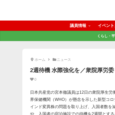
議員情報
イベント
くらし・平
ホーム
ニュース
2週待機 水際強化を／衆院厚労
0
日本共産党の宮本徹議員は12日の衆院厚生労
界保健機関（WHO）が懸念を示した新型コロ
インド変異株の問題を取り上げ、入国者数を
や、入国者の宿泊施設での待機を2週間とする