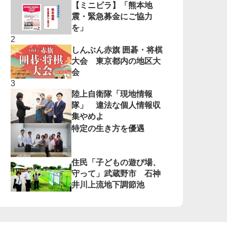
【ミニビラ】「熊本地
震・緊急募金にご協力
を」
しんぶん赤旗 囲碁・将棋
大会 東京都内の地区大
会
陸上自衛隊「現地情報
隊」 違法な個人情報収
集やめよ
特定の生き方を優遇
住民「子どもの遊び場、
守って」武蔵野市 石神
井川上流地下調節池