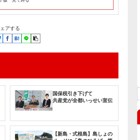
子版 見てみる
ェアする
国保税引き下げて
共産党が全都いっせい宣伝
【新島・式根島】島しょの