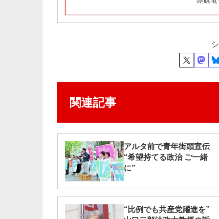
赤旗電
シ
関連記事
アルタ前で青年街頭宣伝
“希望持てる政治 ご一緒
に”
“比例でも共産党躍進を”