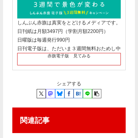
しんぶん赤旗は真実をとどけるメディアです。
日刊紙は月額3497円（学割月額2200円）
日曜版は毎週発行990円
日刊電子版は、ただいま３週間無料おためし中
赤旗電子版 見てみる
シェアする
関連記事