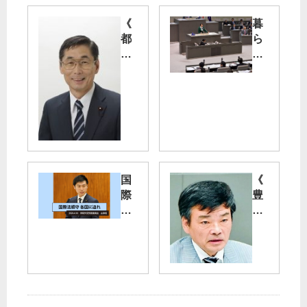
《
暮
都
ら
議
し
選
・
荒
福
川
祉
区
第
》
一
相
の
馬
都
け
政
国
《
ん
へ
際
豊
い
転
法
洲
ち
換
順
移
氏
求
守
転
を
め
各
》
擁
る
国
「
立
に
無
迫
害