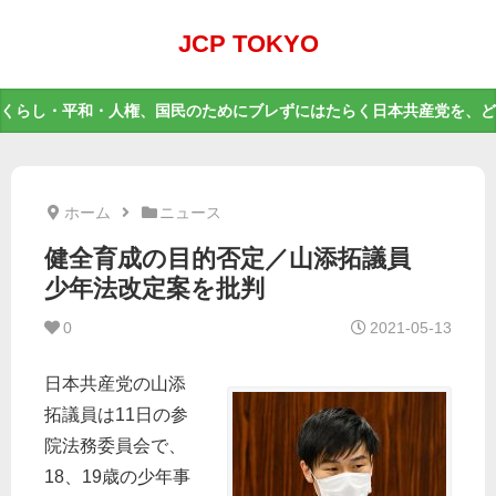
JCP TOKYO
くらし・平和・人権、国民のためにブレずにはたらく日本共産党を、ど
ホーム
ニュース
健全育成の目的否定／山添拓議員
少年法改定案を批判
0
2021-05-13
日本共産党の山添
拓議員は11日の参
院法務委員会で、
18、19歳の少年事