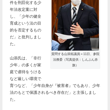
件を刑罰化する少
年法改定案に対
し、「少年の健全
育成という法の目
的を否定するもの
だ」と批判しまし
た。
質問する山添拓議員＝11日、参院
山添氏は、「非行
法務委（写真提供：しんぶん赤
少年」の多くが家
旗）
庭で虐待をうける
など厳しい環境で
育つなど、「少年自身が『被害者』でもあり、少年
法のもとで保護されるべき存在だ」と主張しまし
た。