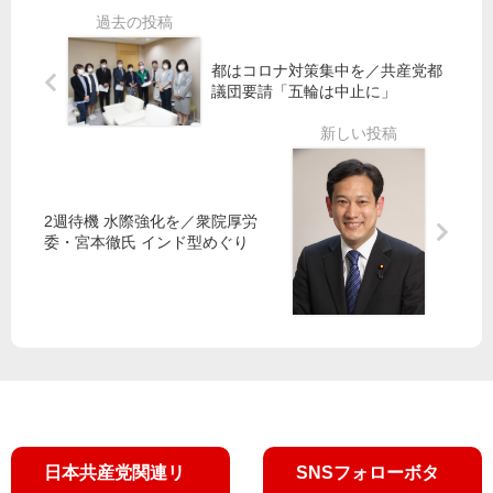
れ
化
」
山
約
都はコロナ対策集中を／共産党都
添
束
議団要請「五輪は中止に」
氏
破
、
る
ガ
の
ザ
か
情
2週待機 水際強化を／衆院厚労
勢
曽
委・宮本徹氏 インド型めぐり
で
根
求
都
め
議
る
質
問
、
小
池
知
日本共産党関連リ
SNSフォローボタ
事