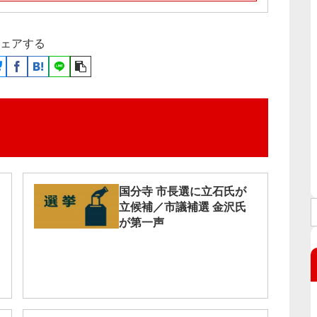
ェアする
国分寺 市長選に立石氏が
立候補／市議補選 金沢氏
が第一声