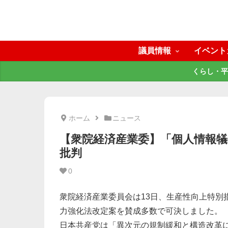
議員情報
イベント
くらし・平
ホーム
ニュース
【衆院経済産業委】「個人情報
批判
0
衆院経済産業委員会は13日、生産性向上特別
力強化法改定案を賛成多数で可決しました。
日本共産党は「異次元の規制緩和と構造改革