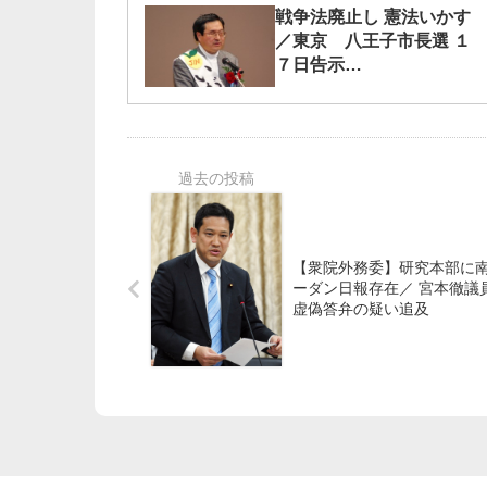
戦争法廃止し 憲法いかす
／東京 八王子市長選 １
７日告示
いがらし候補訴え 広がる
応援の輪
【衆院外務委】研究本部に
ーダン日報存在／ 宮本徹議
虚偽答弁の疑い追及