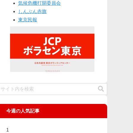
気候危機打開委員会
しんぶん赤旗
東京民報
今週の人気記事