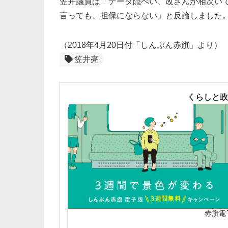
笠井議員は「データ隠ぺい、改ざんが相次い
言っても、担保にならない」と反論しました
（2018年4月20日付「しんぶん赤旗」より）
笠井亮
くらしと政
赤旗電