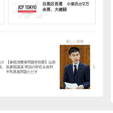
目黒区長選 小泉氏が2万
余票、大健闘
南ス
【参院消費者問題特別委】山添
員、
拓参院議員 明治の対応を批判
牛乳異臭問題ただす