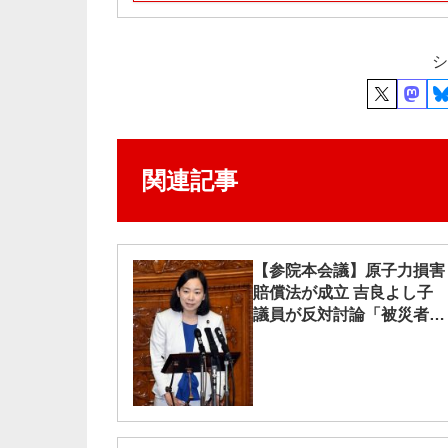
シ
関連記事
【参院本会議】原子力損害
賠償法が成立 吉良よし子
議員が反対討論「被災者に
応えず」