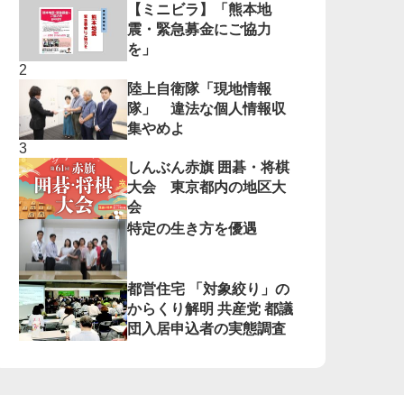
【ミニビラ】「熊本地
震・緊急募金にご協力
を」
陸上自衛隊「現地情報
隊」 違法な個人情報収
集やめよ
しんぶん赤旗 囲碁・将棋
大会 東京都内の地区大
会
特定の生き方を優遇
都営住宅 「対象絞り」の
からくり解明 共産党 都議
団入居申込者の実態調査