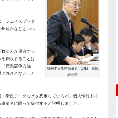
は、フェイスブック
欧州連合などと比べ
行政法人が保有する
みを創設することは
』『産業競争力強
質問する笠井亮議員＝13日、衆院
対に許されない」と
経産委
図・衛星データなどを想定しているが、個人情報も排
る事業者に限って提供すると説明しました。