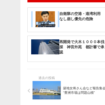
自衛隊の空港・港湾利用
なし崩し優先の危険
再開発で大木１０００本伐
採 神宮外苑 都計審で承
認
築地女将さん会など報告集
“豊洲市場は問題山積”