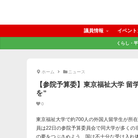
議員情報
イベント
くらし・平
ホーム
ニュース
【参院予算委】東京福祉大学 留
を”
0
東京福祉大学で約700人の外国人留学生が所
員は22日の参院予算委員会で同大学が多くの
の夢をつぶさぬよう、国は不十分な受け入れ