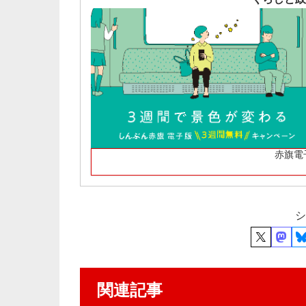
赤旗電
シ
関連記事