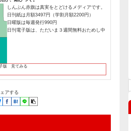
しんぶん赤旗は真実をとどけるメディアです。
日刊紙は月額3497円（学割月額2200円）
日曜版は毎週発行990円
日刊電子版は、ただいま３週間無料おためし中
子版 見てみる
ェアする