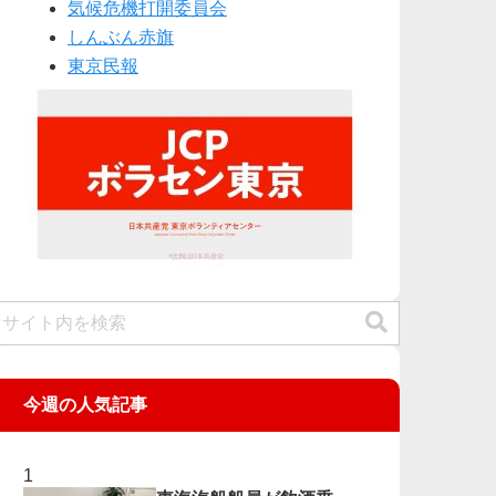
気候危機打開委員会
しんぶん赤旗
東京民報
今週の人気記事