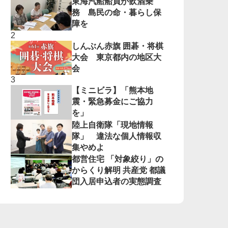
東海汽船船員が飲酒乗
務 島民の命・暮らし保
障を
しんぶん赤旗 囲碁・将棋
大会 東京都内の地区大
会
【ミニビラ】「熊本地
震・緊急募金にご協力
を」
陸上自衛隊「現地情報
隊」 違法な個人情報収
集やめよ
都営住宅 「対象絞り」の
からくり解明 共産党 都議
団入居申込者の実態調査