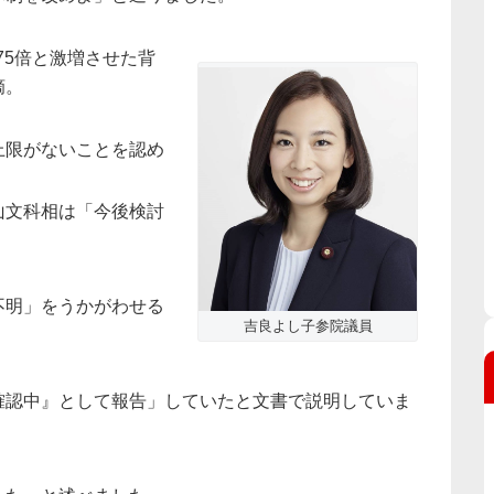
75倍と激増させた背
摘。
上限がないことを認め
山文科相は「今後検討
不明」をうかがわせる
吉良よし子参院議員
確認中』として報告」していたと文書で説明していま