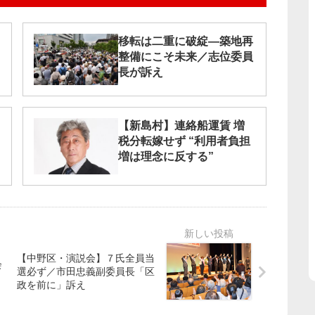
移転は二重に破綻―築地再
整備にこそ未来／志位委員
長が訴え
【新島村】連絡船運賃 増
税分転嫁せず “利用者負担
増は理念に反する”
【中野区・演説会】７氏全員当
会
選必ず／市田忠義副委員長「区
政を前に」訴え