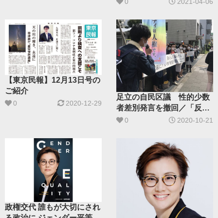
0
2021-04-06
（39）現
【東京民報】12月13日号の
ご紹介
足立の自民区議 性的少数
0
2020-12-29
者差別発言を撤回／「反省
なし」住民批判
0
2020-10-21
政権交代 誰もが大切にされ
る政治に ジェンダー平等