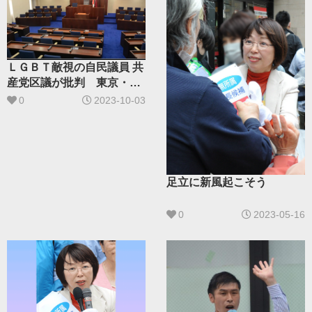
ＬＧＢＴ敵視の自民議員 共
産党区議が批判 東京・台
東
0
2023-10-03
足立に新風起こそう
0
2023-05-16