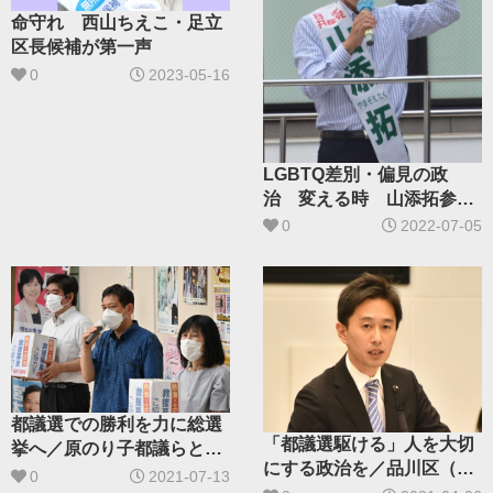
命守れ 西山ちえこ・足立
区長候補が第一声
0
2023-05-16
LGBTQ差別・偏見の政
治 変える時 山添拓参院
東京選挙区候補
0
2022-07-05
都議選での勝利を力に総選
「都議選駆ける」人を大切
挙へ／原のり子都議らと共
にする政治を／品川区（定
に宮本徹衆院議員
0
2021-07-13
数4）白石たみおさん