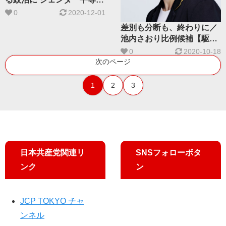
相次ぐ否定発言
0
2020-12-01
差別も分断も、終わりに／
池内さおり比例候補【駆け
ある記】
0
2020-10-18
次のページ
1
2
3
日本共産党関連リ
SNSフォローボタ
ンク
ン
JCP TOKYO チャ
ンネル