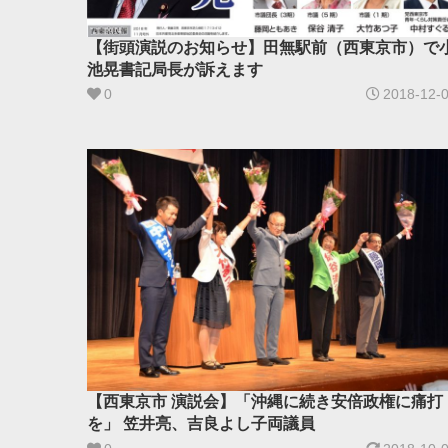
【街頭演説のお知らせ】田無駅前（西東京市）で
池晃書記局長が訴えます
0
2018-12-
【西東京市 演説会】「沖縄に続き安倍政権に痛打
を」 笠井亮、吉良よし子両議員