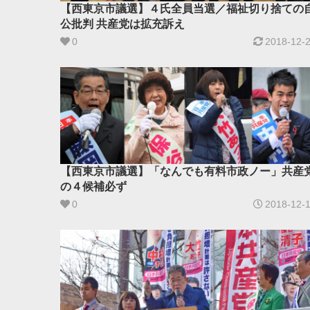
【西東京市議選】４氏全員当選／福祉切り捨ての
公批判 共産党は拡充訴え
0
2018-12-
【西東京市議選】「なんでも有料市政ノー」共産
の４候補必ず ​
0
2018-12-