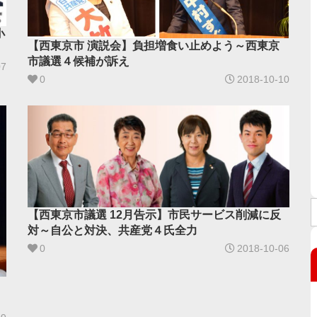
小
【西東京市 演説会】負担増食い止めよう～西東京
市議選４候補が訴え
07
0
2018-10-10
【西東京市議選 12月告示】市民サービス削減に反
対～自公と対決、共産党４氏全力
0
2018-10-06