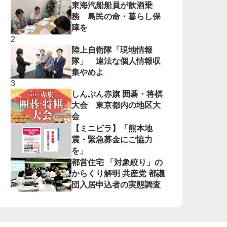
東海汽船船員が飲酒乗
務 島民の命・暮らし保
障を
陸上自衛隊「現地情報
隊」 違法な個人情報収
集やめよ
しんぶん赤旗 囲碁・将棋
大会 東京都内の地区大
会
【ミニビラ】「熊本地
震・緊急募金にご協力
を」
都営住宅 「対象絞り」の
からくり解明 共産党 都議
団入居申込者の実態調査