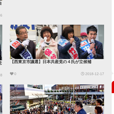
自
26
【西東京市議選】日本共産党の４氏が立候補
党
0
2018-12-17
18