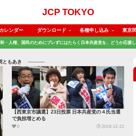
JCP TOKYO
カレンダー
ダウンロード
各種申し込み
東京
和・人権、国民のためにブレずにはたらく日本共産党を、どうか応援し
岡ともあき
【西東京市議選】23日投票 日本共産党の４氏当選
で負担増とめる ​
0
2018-12-22