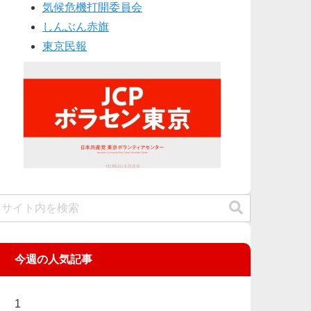
気候危機打開委員会
しんぶん赤旗
東京民報
今週の人気記事