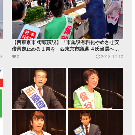
【西東京市 街頭演説】「市施設有料化やめさせ安
倍暴走止める１票を」西東京市議選 ４氏当選へ
小池晃書記局長訴え
18
0
2018-12-10