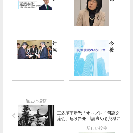
デ
議
ィ
会
ア
】
出
原
演
の
】
り
舛
今
10/
子
添
後
29
都
疑
の
議
惑
主
山
「
資
な
添
長
料
街
拓
期
提
頭
参
・
出
演
院
高
を
説
議
齢
員
化
が
の
三多摩革新懇「オスプレイ問題交
NH
把
流会」危険告発 世論高める​契機に
K
握
「
を