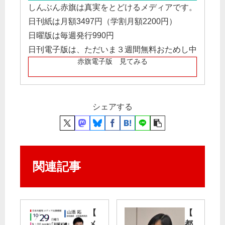
しんぶん赤旗は真実をとどけるメディアです。
日刊紙は月額3497円（学割月額2200円）
日曜版は毎週発行990円
日刊電子版は、ただいま３週間無料おためし中
赤旗電子版 見てみる
シェアする
関連記事
【
【
メ
都