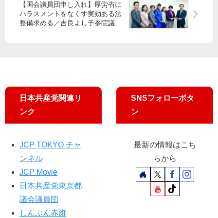
【国会議員団申し入れ】厚労省に
日
」
ハラスメントをなくす実効ある法
曜
ひ
整備求める／吉良よし子参院議員
討
き
が参加
論
こ
」
も
に
り
出
支
演
援
し
求
日本共産党関連リ
SNSフォローボタ
ま
め
ンク
ン
す
る
JCP TOKYO チャ
最新の情報はこち
ンネル
らから
JCP Movie
日本共産党東京都
議会議員団
しんぶん赤旗