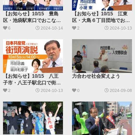
【お知らせ】10/15 豊島
【お知らせ】10/15 江東
区・池袋駅東口でおこなわ
区・大島６丁目団地でおこ
れる街頭宣伝をライブ配信
なわれる街頭宣伝をライブ
6
2024-10-14
2
2024-10-13
します
配信します
【お知らせ】10/15 八王
力合わせ社会変えよう
子市・八王子駅北口で街頭
宣伝がおこなわれます
2
2024-10-13
0
2024-09-08