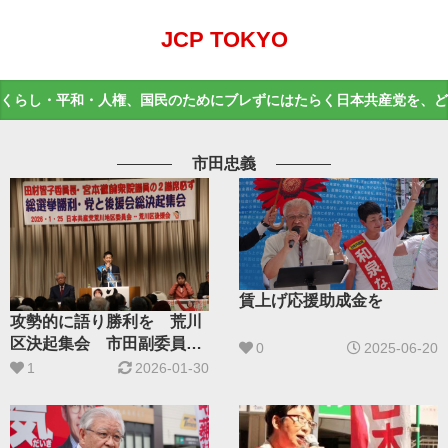
JCP TOKYO
くらし・平和・人権、国民のためにブレずにはたらく日本共産党を、ど
市田忠義
賃上げ応援助成金を
攻勢的に語り勝利を 荒川
区決起集会 市田副委員長
0
2025-06-20
が報告
1
2026-01-30