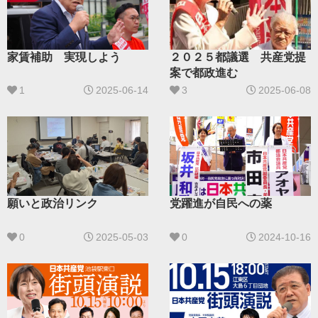
家賃補助 実現しよう
２０２５都議選 共産党提
案で都政進む
1
2025-06-14
3
2025-06-08
願いと政治リンク
党躍進が自民への薬
0
2025-05-03
0
2024-10-16