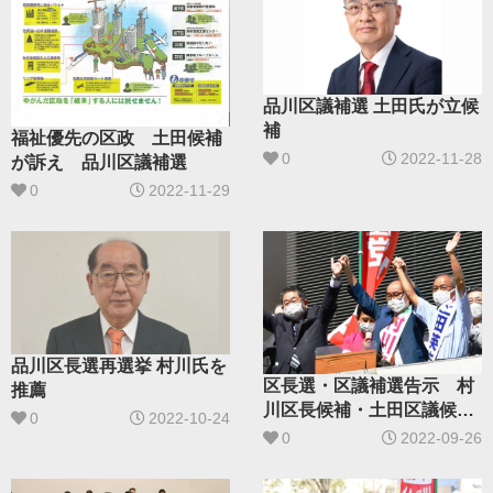
品川区議補選 土田氏が立候
補
福祉優先の区政 土田候補
0
2022-11-28
が訴え 品川区議補選
0
2022-11-29
品川区長選再選挙 村川氏を
区長選・区議補選告示 村
推薦
川区長候補・土田区議候補
0
2022-10-24
が訴え 東京
0
2022-09-26