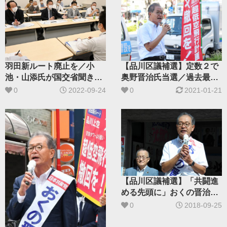
羽田新ルート廃止を／小
【品川区議補選】定数２で
池・山添氏が国交省聞き取
奥野晋治氏当選／過去最高
り
の得票率
0
2022-09-24
0
2021-01-21
【品川区議補選】「共闘進
める先頭に」おくの晋治候
補が第一声
0
2018-09-25