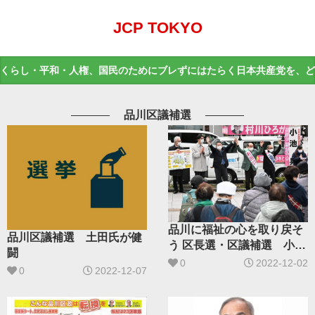
JCP TOKYO
くらし・平和・人権、国民のためにブレずにはたらく日本共産党を、ど
品川区議補選
品川に福祉の心を取り戻そ
品川区議補選 土田氏が健
う 区長選・区議補選 小池
闘
氏が応援
0
2022-12-02
0
2022-12-07