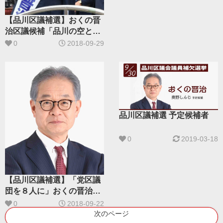
【品川区議補選】おくの晋
治区議候補「品川の空と暮
らし守る」
0
2018-09-29
品川区議補選 予定候補者
0
2019-03-18
【品川区議補選】「党区議
団を８人に」おくの晋治候
補奮闘
0
2018-09-22
次のページ