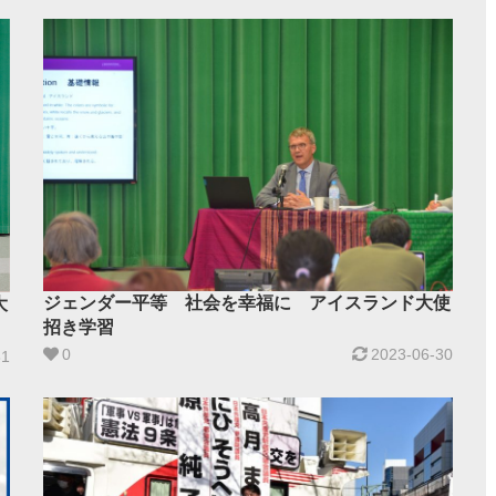
ジェンダー平等 社会を幸福に アイスランド大使
大
招き学習
0
2023-06-30
31