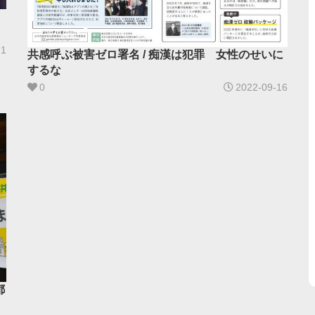
21
共感呼ぶ被害ゼロ署名 / 痴漢は犯罪 女性のせいに
するな
0
2022-09-16
都