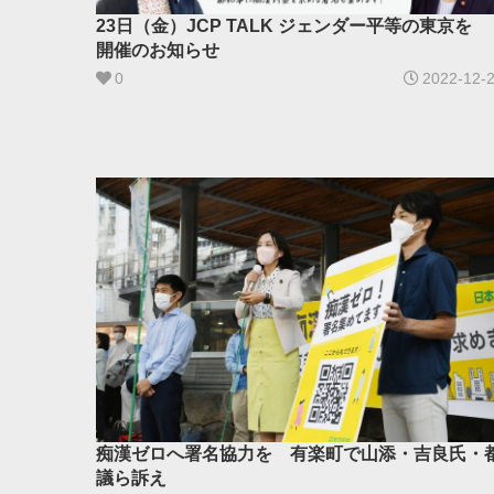
23日（金）JCP TALK ジェンダー平等の東京を
開催のお知らせ
0
2022-12-
痴漢ゼロへ署名協力を 有楽町で山添・吉良氏・
議ら訴え