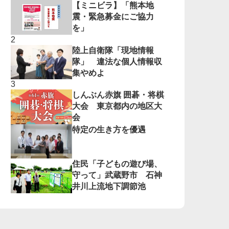
【ミニビラ】「熊本地
震・緊急募金にご協力
を」
陸上自衛隊「現地情報
隊」 違法な個人情報収
集やめよ
しんぶん赤旗 囲碁・将棋
大会 東京都内の地区大
会
特定の生き方を優遇
住民「子どもの遊び場、
守って」武蔵野市 石神
井川上流地下調節池