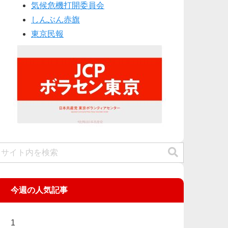
気候危機打開委員会
しんぶん赤旗
東京民報
今週の人気記事