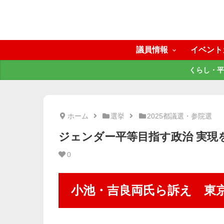
議員情報
イベント
くらし・平
ホーム
選挙
2025都議選・参院選
ジェンダー平等目指す政治 実現
0
小池・吉良両氏ら訴え 東