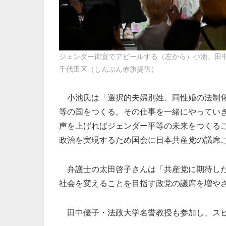
ジェンダー街宣でアピールする（左から）小池、田中
千代田区（しんぶん赤旗提供）
小池氏は「選択的夫婦別姓、同性婚の法制化
等の国をつくる。その仕事を一緒にやってい
声を上げればジェンダー平等の未来をつくる
政治を実現するため国会に日本共産党の議席
弁護士の太田啓子さんは「共産党に期待した
社会を変えることを目指す政党の議席を増や
田中優子・法政大学名誉教授も参加し、ス