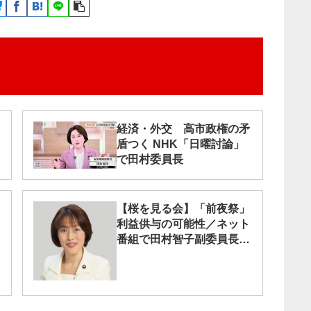
経済・外交 高市政権の矛
盾つく NHK「日曜討論」
で田村委員長
【桜を見る会】「前夜祭」
利益供与の可能性／ネット
番組で田村智子副委員長・
参議院議員が語る