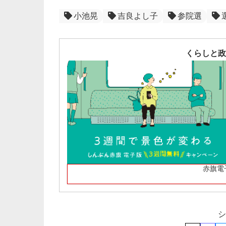
小池晃
吉良よし子
参院選
くらしと政
赤旗電
シ