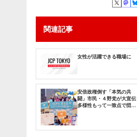
関連記事
女性が活躍できる職場に
安倍政権倒す「本気の共
闘」市民・４野党が大宣伝
多様性もって一致点で団結
を／志位委員長がスピーチ