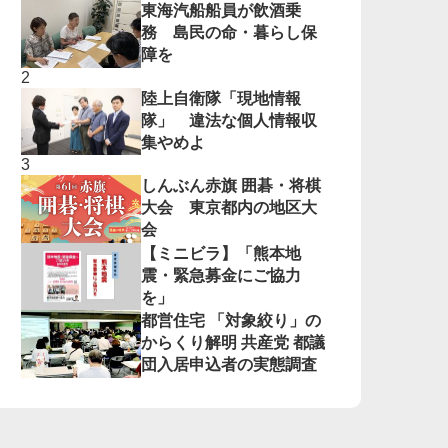
東海汽船船員が飲酒乗
務 島民の命・暮らし保
障を
陸上自衛隊「現地情報
隊」 違法な個人情報収
集やめよ
しんぶん赤旗 囲碁・将棋
大会 東京都内の地区大
会
【ミニビラ】「熊本地
震・緊急募金にご協力
を」
都営住宅 「対象絞り」の
からくり解明 共産党 都議
団入居申込者の実態調査