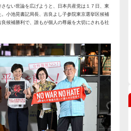
さない世論を広げようと、日本共産党は１７日、東
た。小池晃書記局長、吉良よし子参院東京選挙区候補
吉良候補勝利で、誰もが個人の尊厳を大切にされる社