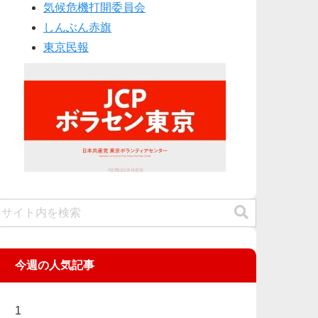
気候危機打開委員会
しんぶん赤旗
東京民報
今週の人気記事