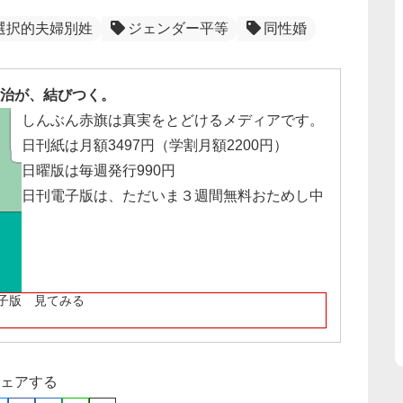
選択的夫婦別姓
ジェンダー平等
同性婚
治が、結びつく。
しんぶん赤旗は真実をとどけるメディアです。
日刊紙は月額3497円（学割月額2200円）
日曜版は毎週発行990円
日刊電子版は、ただいま３週間無料おためし中
子版 見てみる
ェアする