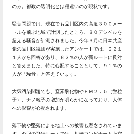
のみ。都政の透明化とは程遠いのが現状です。
騒音問題では、現在でも品川区内の高度３００メー
トルを飛ぶ地域で計測したところ、８０デシベルを
超える騒音が計測されました。今年３月に日本共産
党の品川区議団が実施したアンケートでは、２２１
１人から回答があり、８２％の人が新ルートに反対
と答えました。特に心配することとして、９１％の
人が「騒音」と答えています。
大気汚染問題でも、窒素酸化物やＰＭ２．５（微粒
子）、ナノ粒子の増加が明らかになっており、人体
への影響が心配されます。
落下物や墜落による地上への被害も懸念されていま
す。今回の飛行ルートでは、川崎コンビナート上空