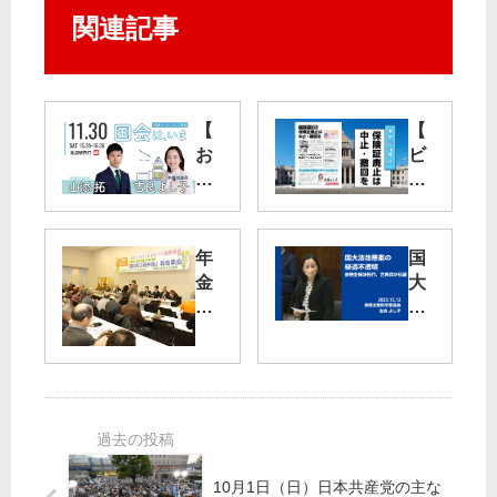
関連記事
【
【
お
ビ
知
ラ
ら
】
せ
保
】
険
年
国
11/
証
金
大
30
廃
削
法
止
減
改
池
は
悪
袋
中
生
案
駅
止
存
の
西
・
権
経
口
撤
脅
過
の
回
か
不
10月1日（日）日本共産党の主な
街
を