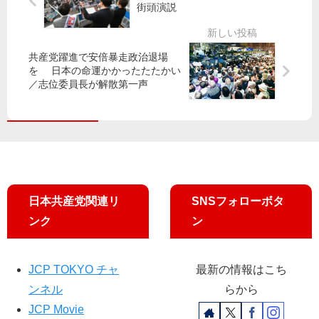
す
透
街頭演説
頭
違
明
宣
憲
伝
訴
参
共産党躍進で安倍暴走政治退場
を
訟
院
を 日本の命運かかったたたかい
ラ
報
委
／志位委員長が解散第一声
イ
告
採
ブ
集
決
配
会
強
信
行
し
絶
、
ま
対
吉
す
勝
良
日本共産党関連リ
SNSフォローボタ
と
氏
ンク
ン
う
が
と
抗
35
議
0
JCP TOKYO チャ
最新の情報はこち
人
ンネル
らから
JCP Movie