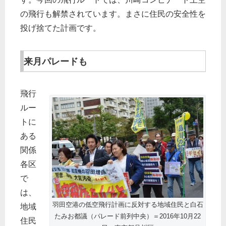
の飛行も解禁されています。まさに住民の安全性を
投げ捨てた計画です。
来月パレードも
飛行
ルー
トに
ある
関係
各区
で
は、
羽田空港の低空飛行計画に反対する地域住民と白石
地域
たみお都議（パレード前列中央）＝2016年10月22
住民