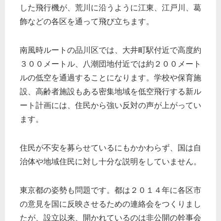
した飛行機が、荒川に沿うように江東、江戸川、葛
飾などの各区を通って飛び立ちます。
南風時ルートの品川区では、大井町駅付近で高度約
３００メートル、八潮団地付近では約２００メート
ルの低空を通過することになります。学校や保育施
設、高齢者施設もある密集地域を低空飛行する新ル
ート計画には、住民から強い反対の声が上がってい
ます。
住民が不安を募らせているにもかかわらず、国は自
治体や地域住民に対し十分な説明をしていません。
東京都の姿勢も問題です。都は２０１４年に各区市
の意見を国に反映させるための連絡会をつくりまし
たが、設立以来、開かれているのは非公開の幹事会