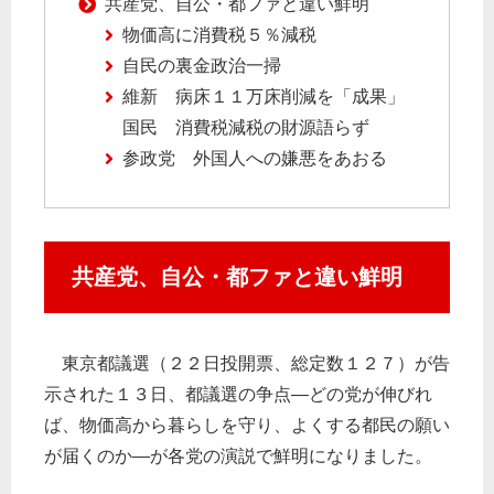
共産党、自公・都ファと違い鮮明
物価高に消費税５％減税
自民の裏金政治一掃
維新 病床１１万床削減を「成果」
国民 消費税減税の財源語らず
参政党 外国人への嫌悪をあおる
共産党、自公・都ファと違い鮮明
東京都議選（２２日投開票、総定数１２７）が告
示された１３日、都議選の争点―どの党が伸びれ
ば、物価高から暮らしを守り、よくする都民の願い
が届くのか―が各党の演説で鮮明になりました。