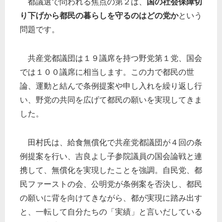
都議選で問われる焦点の第２は、
国の社会保障切
り下げから都民の暮らしを守るのはどの党か
という
問題です。
共産党都議団は１９議席を持つ野党第１党、国会
では１００議席に相当します。この力で都民の世
論、運動と結んで条例提案や申し入れを繰り返し行
い、野党の共同を広げて都民の願いを実現してきま
した。
田村氏は、給食無償化で共産党都議団が４回の条
例提案を行い、吉良よし子参院議員の国会論戦と連
携して、無償化を実現したことを強調。自民党、都
民ファーストの会、公明党が条例案を否決し、都民
の願いに背を向けてきながら、都が実現に踏み出す
と、一転して自分たちの「実績」と言いだしている