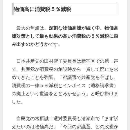
物価高に消費税５％減税
最大の焦点は、
深刻な物価高騰が続く中、物価高
騰対策として最も効果の高い消費税の５％減税に踏
み出すのかどうか
です。
日本共産党の田村智子委員長は新宿区での第一声
で、共産党が消費税の創設時から一貫して廃止を求
めてきたことを強調。「都議選で共産党を伸ばし、
消費税の一律５％減税とインボイス（適格請求書）
の廃止という世論をとどろかせよう」と呼び掛けま
した。
自民党の木原誠二選対委員長も清瀬市で「まず訴
えたいのは物価高だ」「今回の都議選、どの政党が