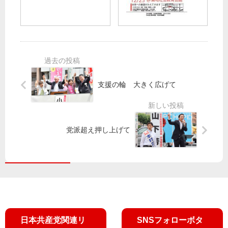
村
議
化
添
智
団
抜
拓
子
無
本
・
氏
人
的
参
駅
に
院
見
／
議
直
宮
員
し
本
つ
支援の輪 大きく広げて
要
徹
ど
請
衆
い
院
（
議
中
党派超え押し上げて
員
央
と
区
党
）
市
議
ら
が
政
日本共産党関連リ
SNSフォローボタ