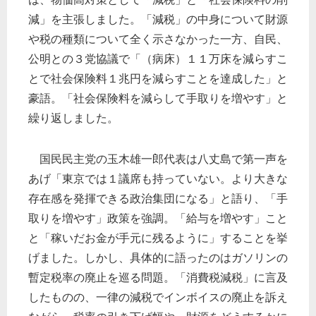
減」を主張しました。「減税」の中身について財源
や税の種類について全く示さなかった一方、自民、
公明との３党協議で「（病床）１１万床を減らすこ
とで社会保険料１兆円を減らすことを達成した」と
豪語。「社会保険料を減らして手取りを増やす」と
繰り返しました。
国民民主党の玉木雄一郎代表は八丈島で第一声を
あげ「東京では１議席も持っていない。より大きな
存在感を発揮できる政治集団になる」と語り、「手
取りを増やす」政策を強調。「給与を増やす」こと
と「稼いだお金が手元に残るように」することを挙
げました。しかし、具体的に語ったのはガソリンの
暫定税率の廃止を巡る問題。「消費税減税」に言及
したものの、一律の減税でインボイスの廃止を訴え