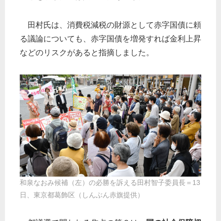
田村氏は、消費税減税の財源として赤字国債に頼
る議論についても、赤字国債を増発すれば金利上昇
などのリスクがあると指摘しました。
和泉なおみ候補（左）の必勝を訴える田村智子委員長＝13
日、東京都葛飾区（しんぶん赤旗提供）