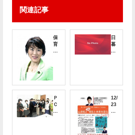
関連記事
保
日
育
暮
所
里
確
・
保
舎
緊
人
急
ラ
に
イ
参
ナ
院
ー
Ｐ
12/
予
脱
Ｃ
23
算
輪
Ｒ
（
委
／
検
金
で
党
査
）
田
都
強
山