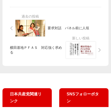
歩
部
安
／
の
倍
吉
機
政
良
関
権
よ
紙
退
要求対話 パネル前に人垣
し
「
陣
子
あ
力
議
し
合
員
た
横田基地ＰＦＡＳ 対応強く求め
わ
ば
る
せ
」
て
最
新
号
日本共産党関連リ
SNSフォローボタ
ンク
ン