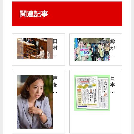
関連記事
田
総
村
が
委
か
員
り
長
行
が
動
声
日
代
な
を
本
表
ど
政
共
質
が
治
産
問
国
に
党
会
新
利
前
た
島
行
な
村
動
一
支
／