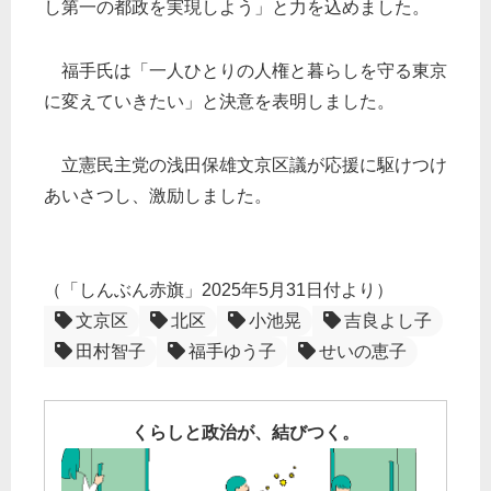
し第一の都政を実現しよう」と力を込めました。
福手氏は「一人ひとりの人権と暮らしを守る東京
に変えていきたい」と決意を表明しました。
立憲民主党の浅田保雄文京区議が応援に駆けつけ
あいさつし、激励しました。
（「しんぶん赤旗」2025年5月31日付より）
文京区
北区
小池晃
吉良よし子
田村智子
福手ゆう子
せいの恵子
くらしと政治が、結びつく。