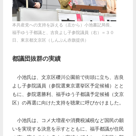
本共産党への支持を訴える（左から）小池書記局長、
福手ゆう子都議と、吉良よし子参院議員（右）＝３０
日、東京都文京区（しんぶん赤旗提供）
都議団抜群の実績
小池氏は、文京区礫川公園前で街頭に立ち、吉良
よし子参院議員（参院選東京選挙区予定候補）とと
もに、参院選勝利、福手ゆう子都議予定候補（文京
区）の再選に向けた支持を聴衆に呼びかけました。
小池氏は、コメ大増産や消費税減税など国民の願
いを実現する決意を示すとともに、福手都議が住民