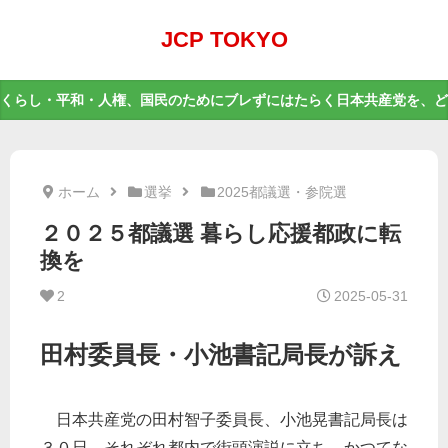
JCP TOKYO
くらし・平和・人権、国民のためにブレずにはたらく日本共産党を、ど
ホーム
選挙
2025都議選・参院選
２０２５都議選 暮らし応援都政に転
換を
2
2025-05-31
田村委員長・小池書記局長が訴え
日本共産党の田村智子委員長、小池晃書記局長は
３０日、それぞれ都内で街頭演説に立ち、かつてな