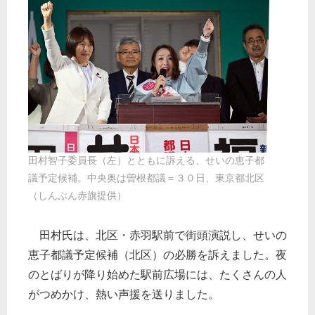
田村智子委員長（左）とともに訴える、せいの恵子都
議予定候補。中央奥は曽根都議＝３０日、東京都北区
（しんぶん赤旗提供）
田村氏は、北区・赤羽駅前で街頭演説し、せいの
恵子都議予定候補（北区）の必勝を訴えました。夜
のとばりが降り始めた駅前広場には、たくさんの人
がつめかけ、熱い声援を送りました。