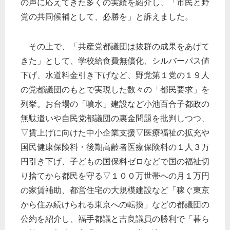
の声に応えてきた多くの実績を紹介し、「市民と野
党の共同候補として、必勝を」と訴えました。
その上で、「共産党都議団は抜群の成果をあげて
きた」として、学校給食費無償化、シルバーパス値
下げ、水道料金引き下げなど、野党第１党の１９人
の党都議団のもとで実現した数々の「都民要求」を
列挙。お台場の「噴水」建設など小池百合子都政の
無駄遣いや自民党都議団の裏金問題を批判しつつ、
▽賃上げに向けた中小企業支援▽医療福祉の拡充や
国民健康保険料・後期高齢者医療保険料の１人３万
円引き下げ、子どもの国保料ゼロなどで国の福祉切
り捨てから都民を守る▽１００万世帯への月１万円
の家賃補助、都営住宅の大規模建設など「稼ぐ東京
から住み続けられる東京への転換」などの都議団の
公約を紹介し、福手都議と吉良議員の勝利で「暮ら