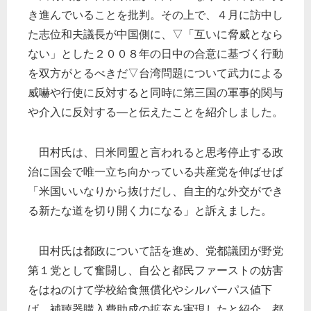
き進んでいることを批判。その上で、４月に訪中し
た志位和夫議長が中国側に、▽「互いに脅威となら
ない」とした２００８年の日中の合意に基づく行動
を双方がとるべきだ▽台湾問題について武力による
威嚇や行使に反対すると同時に第三国の軍事的関与
や介入に反対する―と伝えたことを紹介しました。
田村氏は、日米同盟と言われると思考停止する政
治に国会で唯一立ち向かっている共産党を伸ばせば
「米国いいなりから抜けだし、自主的な外交ができ
る新たな道を切り開く力になる」と訴えました。
田村氏は都政について話を進め、党都議団が野党
第１党として奮闘し、自公と都民ファーストの妨害
をはねのけて学校給食無償化やシルバーパス値下
げ、補聴器購入費助成の拡充を実現したと紹介。都