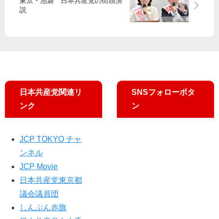
東京・池袋 日本共産党の街頭演
・
小
説
菅
池
原
晃
し
書
げ
記
み
局
候
長
補
が
日本共産党関連リ
SNSフォローボタ
「
NH
ンク
ン
K
日
曜
JCP TOKYO チャ
討
ンネル
論
JCP Movie
」
日本共産党東京都
に
出
議会議員団
演
しんぶん赤旗
し