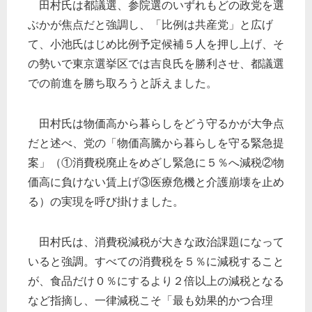
田村氏は都議選、参院選のいずれもどの政党を選
ぶかが焦点だと強調し、「比例は共産党」と広げ
て、小池氏はじめ比例予定候補５人を押し上げ、そ
の勢いで東京選挙区では吉良氏を勝利させ、都議選
での前進を勝ち取ろうと訴えました。
田村氏は物価高から暮らしをどう守るかが大争点
だと述べ、党の「物価高騰から暮らしを守る緊急提
案」（①消費税廃止をめざし緊急に５％へ減税②物
価高に負けない賃上げ③医療危機と介護崩壊を止め
る）の実現を呼び掛けました。
田村氏は、消費税減税が大きな政治課題になって
いると強調。すべての消費税を５％に減税すること
が、食品だけ０％にするより２倍以上の減税となる
など指摘し、一律減税こそ「最も効果的かつ合理