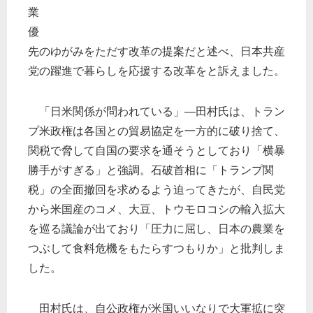
業
優
先のゆがみをただす改革の提案だと述べ、日本共産
党の躍進で暮らしを応援する改革をと訴えました。
「日米関係が問われている」―田村氏は、トラン
プ米政権は各国との貿易協定を一方的に破り捨て、
関税で脅して自国の要求を通そうとしており「横暴
勝手がすぎる」と強調。石破首相に「トランプ関
税」の全面撤回を求めるよう迫ってきたが、自民党
から米国産のコメ、大豆、トウモロコシの輸入拡大
を巡る議論が出ており「圧力に屈し、日本の農業を
つぶして食料危機をもたらすつもりか」と批判しま
した。
田村氏は、自公政権が米国いいなりで大軍拡に突