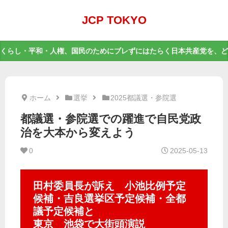
JCP TOKYO
くらし・平和・人権、国民のためにブレずにはたらく日本共産党を、ど
ホーム
選挙
2025都議選・参院選
都議選・参院選での躍進で自民党政
治を大本から変えよう
0
2025-05-13
田村委員長が訴え 小池比例予定
候補・吉良選挙区予定候補・全都
議予定候補と
東京 池袋で大街頭演説