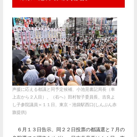
声援に応える都議と同予定候補、小池晃書記局長（車
上左から２人目）、（右へ）田村智子委員長、吉良よ
し子参院議員＝１１日、東京・池袋駅西口(しんぶん赤
旗提供)
６月１３日告示、同２２日投票の都議選と７月の