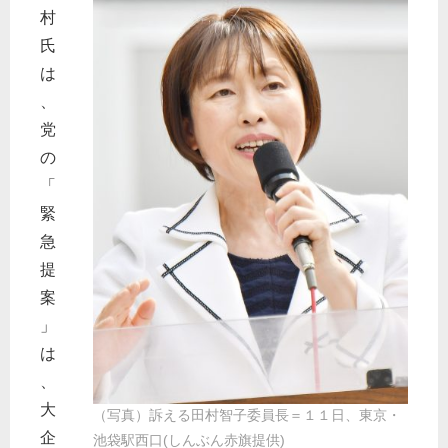
村
氏
は
、
党
の
「
緊
急
提
案
」
は
、
大
（写真）訴える田村智子委員長＝１１日、東京・
企
池袋駅西口(しんぶん赤旗提供)