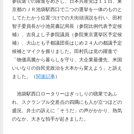
参院選での躍進をめざし、日本共産党は１１日、東
京都のＪＲ池袋駅西口で二つの選挙を一体のものと
してたたかう位置づけでの大街頭演説を行い、田村
智子委員長が小池晃書記局長（参院比例代表予定候
補）、吉良よし子参院議員（参院東京選挙区予定候
補）、大山とも子都議団長はじめ２４人の都議予定
候補とマイクを握りました。田村氏は党の躍進で
「物価高騰から暮らしを守り、大企業最優先、米国
いいなりの自民党政治を大本から変えよう」と訴え
ました。（
関連記事
）
池袋駅西口ロータリーはぎっしりの聴衆であふ
れ、スクランブル交差点の四隅にも人が立つほどの
盛況。弁士の訴えに「そうだ」の声がかかり、熱気
のなか、大きな拍手が起きました。