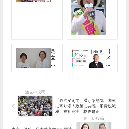
東
市
京
議
TA
補
LK
選
」
】
共
切
産
り
党
捨
足
【
候
て
立
メ
補
と
２
デ
の
た
新
ィ
魅
た
人
ア
力
か
区
出
配
う
議
演
信
／
の
】
日
「政治変えて」満ちる熱気 国民
思
11/
に寄り添う政策に共感 消費税減
本
い
16
税 福祉充実 格差是正
共
（
産
日
党
）