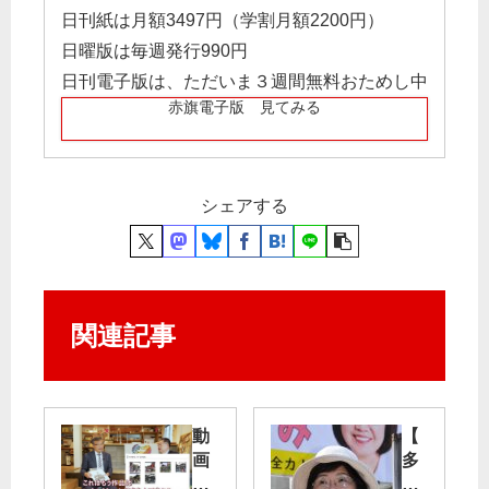
日刊紙は月額3497円（学割月額2200円）
日曜版は毎週発行990円
日刊電子版は、ただいま３週間無料おためし中
赤旗電子版 見てみる
シェアする
関連記事
動
【
画
多
「
摩