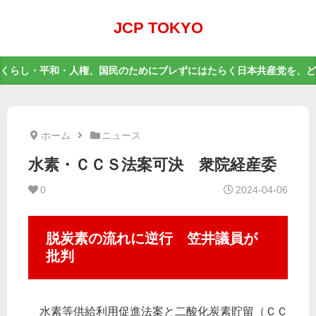
JCP TOKYO
くらし・平和・人権、国民のためにブレずにはたらく日本共産党を、ど
ホーム
ニュース
水素・ＣＣＳ法案可決 衆院経産委
0
2024-04-06
脱炭素の流れに逆行 笠井議員が
批判
水素等供給利用促進法案と二酸化炭素貯留（ＣＣ