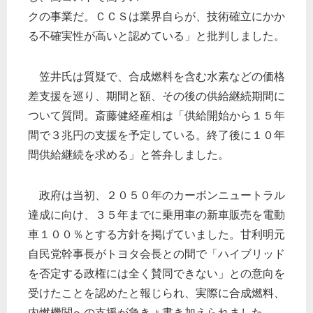
クの事業だ。ＣＣＳは業界自らが、技術確立にかか
る不確実性が高いと認めている」と批判しました。
笠井氏は質疑で、合成燃料を含む水素などの価格
差支援を巡り、期間と額、その後の供給継続期間に
ついて質問。斎藤健経産相は「供給開始から１５年
間で３兆円の支援を予定している。終了後に１０年
間供給継続を求める」と答弁しました。
政府は当初、２０５０年のカーボンニュートラル
達成に向け、３５年までに乗用車の新車販売を電動
車１００％とする方針を掲げていました。甘利明元
自民党幹事長がトヨタ会長との間で「ハイブリッド
を否定する政権には全く賛同できない」との意向を
受けたことを認めたと報じられ、実際に合成燃料、
内燃機関への支援が急きょ書き加えられました。