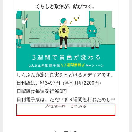
くらしと政治が、結びつく。
しんぶん赤旗は真実をとどけるメディアです。
日刊紙は月額3497円（学割月額2200円）
日曜版は毎週発行990円
日刊電子版は、ただいま３週間無料おためし中
赤旗電子版 見てみる