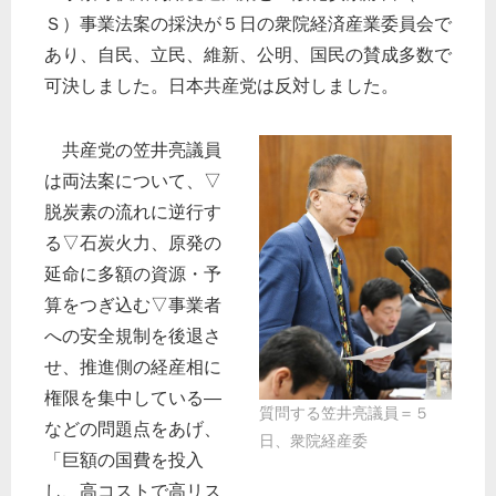
Ｓ）事業法案の採決が５日の衆院経済産業委員会で
あり、自民、立民、維新、公明、国民の賛成多数で
可決しました。日本共産党は反対しました。
共産党の笠井亮議員
は両法案について、▽
脱炭素の流れに逆行す
る▽石炭火力、原発の
延命に多額の資源・予
算をつぎ込む▽事業者
への安全規制を後退さ
せ、推進側の経産相に
権限を集中している―
質問する笠井亮議員＝５
などの問題点をあげ、
日、衆院経産委
「巨額の国費を投入
し、高コストで高リス