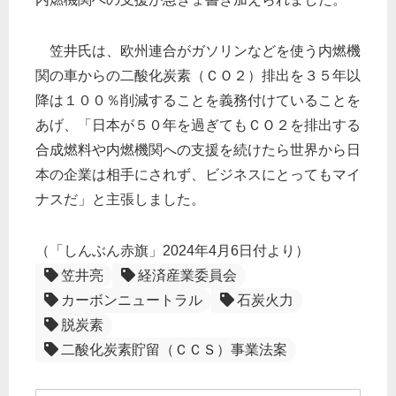
笠井氏は、欧州連合がガソリンなどを使う内燃機
関の車からの二酸化炭素（ＣＯ２）排出を３５年以
降は１００％削減することを義務付けていることを
あげ、「日本が５０年を過ぎてもＣＯ２を排出する
合成燃料や内燃機関への支援を続けたら世界から日
本の企業は相手にされず、ビジネスにとってもマイ
ナスだ」と主張しました。
（「しんぶん赤旗」2024年4月6日付より）
笠井亮
経済産業委員会
カーボンニュートラル
石炭火力
脱炭素
二酸化炭素貯留（ＣＣＳ）事業法案