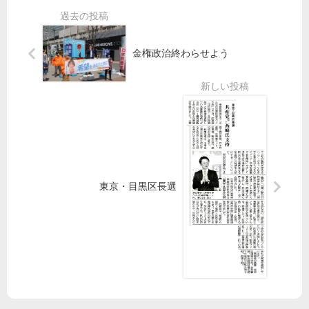
法
持
化
せ
】
よ
金権政治終わらせよう
都
立
核
神
廃
経
絶
病
へ
院
被
再
爆
編
国
名
が
東京・目黒区長選
指
行
し
動
／
を
宮
本
徹
議
員