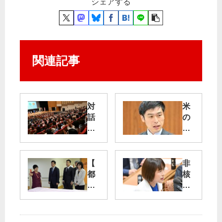
シェアする
関連記事
対
米
話
の
の
軍
区
事
政
介
続
入
【
非
け
許
都
核
よ
す
立
三
う
な
病
原
院
則
独
堅