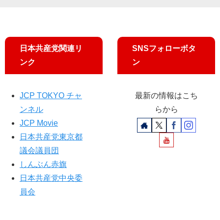
ら
訪
問
「
患
日本共産党関連リ
SNSフォローボタ
者
ンク
ン
に
必
要
JCP TOKYO チャ
最新の情報はこち
な
ンネル
らから
施
設
JCP Movie
」
日本共産党東京都
議会議員団
しんぶん赤旗
日本共産党中央委
員会