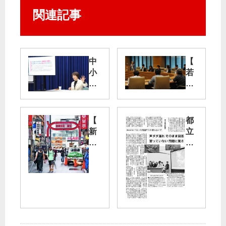
関連記事
中
【
小
若
業
者
者
憲
支
法
援
集
【
都
の
会
新
立
政
】
型
校
治
実
コ
入
へ
行
ロ
試
党
委
ナ
ベ
東
が
再
ネ
京
国
拡
ッ
業
会
大
セ
者
要
】
英