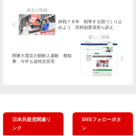
後
請
「
語
援
行
政
テ
会
動
府
ス
集
／
終戦７８年 戦争する国づくり止
・
ト
めよう 田村副委員長ら訴え
会
吉
都
使
良
は
わ
田
よ
何
な
村
し
も
い
智
子
関東大震災の朝鮮人虐殺 都知
し
で
子
議
事、今年も追悼文拒否
て
氏
員
い
中
が
「
な
3
講
憲
い
生
演
法
」
が
生
街
証
か
の
言
す
声
政
・
日本共産党関連リ
SNSフォローボタ
治
新
ンク
ン
ご
宿
一