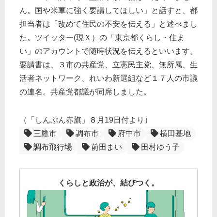
ん。国や米軍に強く要請してほしい」と話すと、都
担当者は「改めて住民の不安を伝える」と述べまし
た。ツイッター(現Ｘ）の「東京都くらし・住ま
い」のアカウントで随時状況を伝えるといいます。
要請書は、３市の共産党、立憲民主党、無所属、生
活者ネットワーク、れいわ新選組など１７人の市議
の連名。共産党都議が同席しました。
（「しんぶん赤旗」８月19日付より）
三鷹市
調布市
府中市
横田基地
調布飛行場
前田まい
田村ゆう子
くらしと政治が、結びつく。