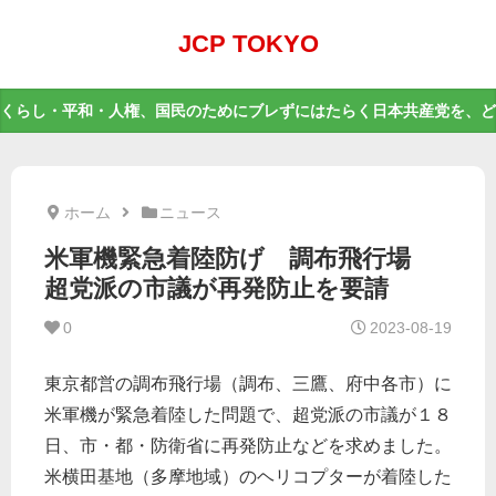
JCP TOKYO
くらし・平和・人権、国民のためにブレずにはたらく日本共産党を、ど
ホーム
ニュース
米軍機緊急着陸防げ 調布飛行場
超党派の市議が再発防止を要請
0
2023-08-19
東京都営の調布飛行場（調布、三鷹、府中各市）に
米軍機が緊急着陸した問題で、超党派の市議が１８
日、市・都・防衛省に再発防止などを求めました。
米横田基地（多摩地域）のヘリコプターが着陸した