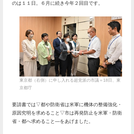
のは１１日。６月に続き今年２回目です。
東京都（右側）に申し入れる超党派の市議＝18日、東
京都庁
要請書では▽都や防衛省は米軍に機体の整備強化・
原因究明を求めること▽市は再発防止を米軍・防衛
省・都へ求めること―をあげました。