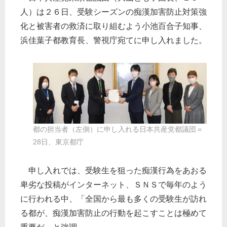
人）は２６日、受験シーズンの痴漢加害防止対策強
化と被害者の救済に取り組むよう小池百合子知事、
浜佳葉子都教育長、警視庁宛てに申し入れました。
都の担当者（左側）に申し入れる日本共産党都議団＝
28日、東京都庁
申し入れでは、受験生を狙った痴漢行為をあおる
卑劣な投稿がインターネット、ＳＮＳで毎年のよう
に行われる中、「全国から最も多くの受験生が訪れ
る都が、痴漢加害防止の行動を起こすことは極めて