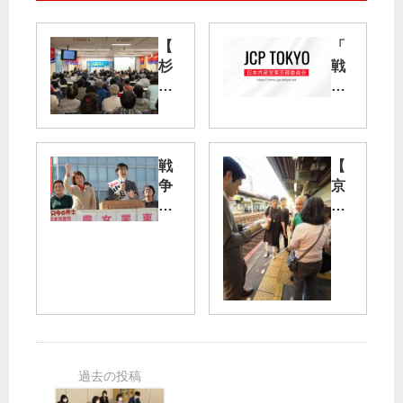
【
「
杉
戦
並
争
区
法
長
」
選
を
】
廃
戦
【
三
止
争
京
浦
に
法
成
ゆ
！
廃
立
う
行
止
石
や
動
へ
駅
候
予
〝
転
補
定
私
落
に
（
も
死
期
11/
何
亡
待
13
か
事
の
）
し
故
声