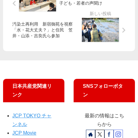
た
】
子ども・若者の声聞け
～
い
共
区
〟
産
政
党
汚染土再利用 新宿御苑を視察
変
議
「水・花大丈夫？」と住民 笠
え
員
井・山添・吉良氏ら参加
る
と
こ
視
と
覚
は
障
悲
害
願
者
が
日本共産党関連リ
SNSフォローボタ
調
ンク
ン
査
“ホ
ー
ム
JCP TOKYO チャ
最新の情報はこち
ド
ンネル
らから
ア
JCP Movie
あ