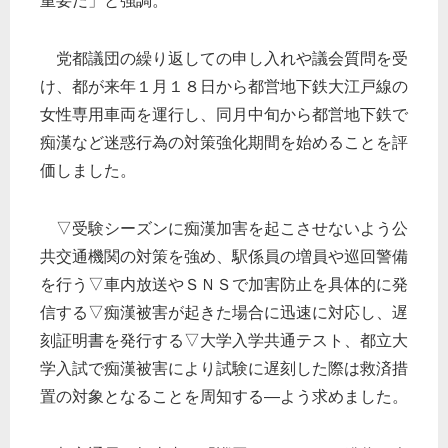
重要だ」と強調。
党都議団の繰り返しての申し入れや議会質問を受
け、都が来年１月１８日から都営地下鉄大江戸線の
女性専用車両を運行し、同月中旬から都営地下鉄で
痴漢など迷惑行為の対策強化期間を始めることを評
価しました。
▽受験シーズンに痴漢加害を起こさせないよう公
共交通機関の対策を強め、駅係員の増員や巡回警備
を行う▽車内放送やＳＮＳで加害防止を具体的に発
信する▽痴漢被害が起きた場合に迅速に対応し、遅
刻証明書を発行する▽大学入学共通テスト、都立大
学入試で痴漢被害により試験に遅刻した際は救済措
置の対象となることを周知する―よう求めました。