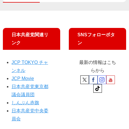
山
添
候
補
を
国
日本共産党関連リ
SNSフォローボタ
会
ンク
ン
に
押
し
JCP TOKYO チャ
最新の情報はこち
上
ンネル
らから
げ
よ
JCP Movie
う
日本共産党東京都
小
議会議員団
池
しんぶん赤旗
書
記
日本共産党中央委
局
員会
長
が