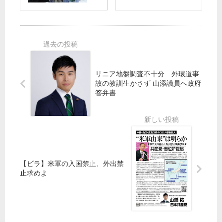
語
の
保
る
給
大
障
／
食
激
が
北
無
戦
必
区
償
・
要
ま
大
ん
接
リニア地盤調査不十分 外環道事
中
故の教訓生かさず 山添議員へ政府
戦
世
答弁書
代
日
カ
本
フ
共
ェ
産
党
広
【ビラ】米軍の入国禁止、外出禁
げ
止求めよ
に
広
げ
、