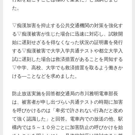
た。
▽痴漢加害を抑止する公共交通機関の対策を強化す
る▽痴漢被害が生じた場合に迅速に対応し、試験開
始に遅刻せざるを得なくなった状況の証明書を発行
する▽痴漢被害で大学入学共通テストや都立大学入
試に遅刻した場合は救済措置があることを周知する
▽中学、高校、大学でも救済措置を取るよう働きか
ける―ことなどを求めました。
防止放送実施を回答都交通局の市川雅明電車部長
は、被害者が申し出づらい共通テストの時期に加害
を呼びかけるのは「卑劣で許されない行為だと改め
て強く認識した」と回答。電車内での放送の他、駅
構内では５～１０分ごとに加害防止の呼びかけを始