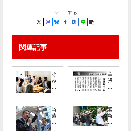
シェアする
関連記事
そ
主
ね
張
都
議
都
交
議
流
団
当
緊
で
の
落
急
決
実
線
所
意
績
上
得