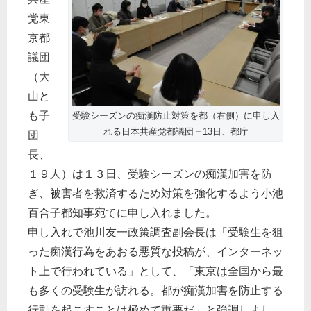
党東
京都
議団
（大
山と
も子
受験シーズンの痴漢防止対策を都（右側）に申し入
れる日本共産党都議団＝13日、都庁
団
長、
１９人）は１３日、受験シーズンの痴漢加害を防
ぎ、被害者を救済するため対策を強化するよう小池
百合子都知事宛てに申し入れました。
申し入れで池川友一政策調査副会長は「受験生を狙
った痴漢行為をあおる悪質な投稿が、インターネッ
ト上で行われている」として、「東京は全国から最
も多くの受験生が訪れる。都が痴漢加害を防止する
行動を起こすことは極めて重要だ」と強調しまし