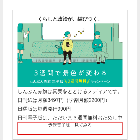
くらしと政治が、結びつく。
しんぶん赤旗は真実をとどけるメディアです。
日刊紙は月額3497円（学割月額2200円）
日曜版は毎週発行990円
日刊電子版は、ただいま３週間無料おためし中
赤旗電子版 見てみる