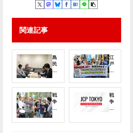
関連記事
島
江
民
戸
の
川
願
で
い
「
受
改
戦
戦
け
憲
争
争
止
発
法
法
め
議
案
案
て
を
反
は
許
対
絶
青
さ