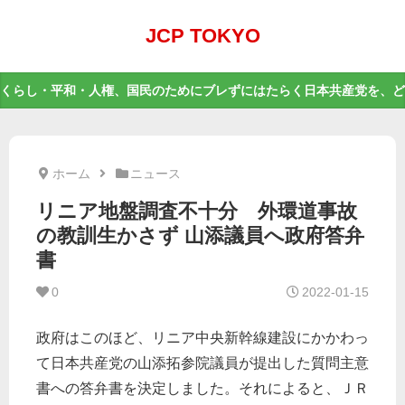
JCP TOKYO
くらし・平和・人権、国民のためにブレずにはたらく日本共産党を、ど
ホーム
ニュース
リニア地盤調査不十分 外環道事故
の教訓生かさず 山添議員へ政府答弁
書
0
2022-01-15
政府はこのほど、リニア中央新幹線建設にかかわっ
て日本共産党の山添拓参院議員が提出した質問主意
書への答弁書を決定しました。それによると、ＪＲ