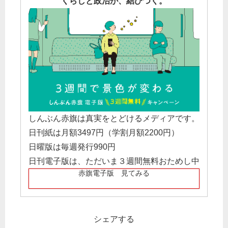
くらしと政治が、結びつく。
しんぶん赤旗は真実をとどけるメディアです。
日刊紙は月額3497円（学割月額2200円）
日曜版は毎週発行990円
日刊電子版は、ただいま３週間無料おためし中
赤旗電子版 見てみる
シェアする