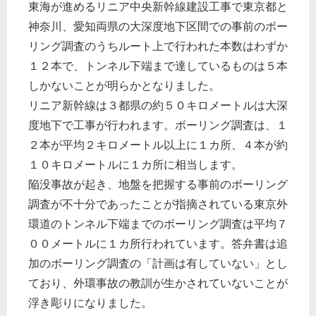
東海が進めるリニア中央新幹線建設工事で東京都と
神奈川、愛知両県の大深度地下区間での事前のボー
リング調査のうちルート上で行われた本数はわずか
１２本で、トンネル下端まで達しているものは５本
しかないことが明らかとなりました。
リニア新幹線は３都県の約５０キロメートルは大深
度地下で工事が行われます。ボーリング調査は、１
２本が平均２キロメートル以上に１カ所、４本が約
１０キロメートルに１カ所に相当します。
陥没事故が起き、地盤を把握する事前のボーリング
調査が不十分であったことが指摘されている東京外
環道のトンネル下端までのボーリング調査は平均７
００メートルに１カ所行われています。答弁書は追
加のボーリング調査の「計画は有していない」とし
ており、外環事故の教訓が生かされていないことが
浮き彫りになりました。