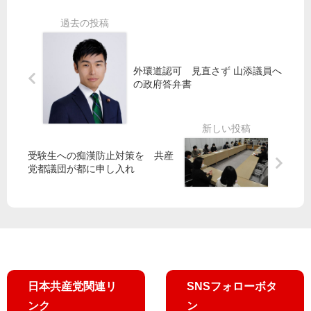
対
沼
な
各
ダ
・
い
地
メ
新
１
で
党
島
２
行
女
村
・
外環道認可 見直さず 山添議員へ
動
性
議
８
の政府答弁書
後
が
集
援
都
会
会
に
」
宣
要
／
受験生への痴漢防止対策を 共産
伝
望
田
党都議団が都に申し入れ
に
書
村
反
副
響
委
員
長
が
報
告
日本共産党関連リ
SNSフォローボタ
ンク
ン