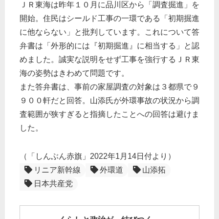
ＪＲ東海は昨年１０月に品川区から「調査掘進」を
開始。住民はシールド工事の一環である「初期掘進
に他ならない」と批判しています。これについて答
弁書は「外形的には『初期掘進』に相当する」と認
めました。誠実な説明をせず工事を強行するＪＲ東
海の姿勢はきわめて問題です。
また答弁書は、事前の家屋調査の対象は３都県で９
９００軒だと回答。山添氏が外環事故の状況から調
査範囲が狭すぎると指摘したことへの回答は避けま
した。
（「しんぶん赤旗」2022年1月14日付より）
リニア新幹線
外環道
山添拓
日本共産党