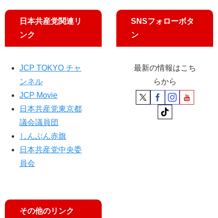
区
れ
で
日本共産党関連リ
SNSフォローボタ
志
ンク
ン
位
委
員
JCP TOKYO チャ
最新の情報はこち
長
ンネル
らから
が
訴
JCP Movie
え
日本共産党東京都
議会議員団
しんぶん赤旗
日本共産党中央委
員会
その他のリンク