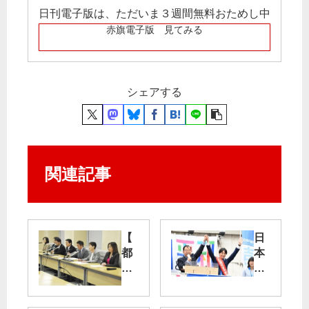
日刊電子版は、ただいま３週間無料おためし中
赤旗電子版 見てみる
シェアする
関連記事
【
日
都
本
議
共
会
産
】
党