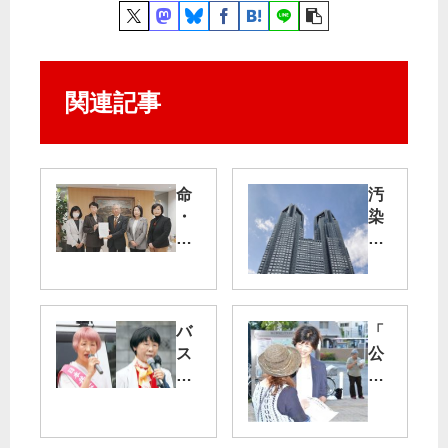
関連記事
命
汚
・
染
暮
水
ら
放
し
出
守
る
政
バ
「
予
府
ス
公
算
の
・
正
に
姿
公
な
勢
共
狛
党
容
施
江