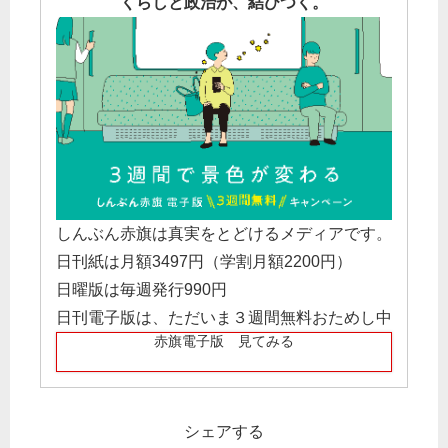
くらしと政治が、結びつく。
しんぶん赤旗は真実をとどけるメディアです。
日刊紙は月額3497円（学割月額2200円）
日曜版は毎週発行990円
日刊電子版は、ただいま３週間無料おためし中
赤旗電子版 見てみる
シェアする