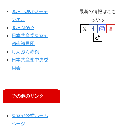
人
も
JCP TOKYO チャ
最新の情報はこち
怒
ンネル
らから
り
の
JCP Movie
声
日本共産党東京都
議会議員団
しんぶん赤旗
日本共産党中央委
員会
その他のリンク
東京都公式ホーム
ページ