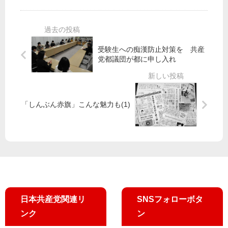
都
認
設
市
議
の
長
団
都
値
を
が
の
下
」
受験生への痴漢防止対策を 共産
知
責
げ
市
党都議団が都に申し入れ
事
任
を
民
に
触
と
要
れ
超
請
ず
党
「しんぶん赤旗」こんな魅力も(1)
派
女
性
市
議
が
宣
伝
／
日本共産党関連リ
SNSフォローボタ
通
ンク
ン
行