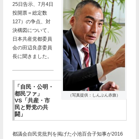
25日告示、7月4日
投開票＝総定数
127）の争点、対
決構図について、
日本共産党都委員
会の田辺良彦委員
長に聞きました。
「自民・公明・
都民ファ」
（写真提供：しんぶん赤旗）
VS「共産・市
民と野党の共
闘」
都議会自民党批判を掲げた小池百合子知事が2016