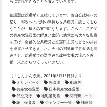
らに実現できることを訴えていきます。
都議選は総選挙と直結しています。菅自公政権への
怒り、都政への批判の気持ちを共産党に託してもら
うことが、最大の審判になります。さらに、この間
の共産党議員団の躍進と奮闘は他党にも大きな影響
を広げ、全都的な共産党と立憲民主党などとの共闘
を発展させてきました。今回の都議選で共産党を前
進させ、総選挙での野党連合政権実現の流れを首
都・東京からつくっていきたい。
（「しんぶん赤旗」2021年3月16日付より）
オリンピック
外環道
都議選
共産党都議団
日本共産党都議団
低空飛行
地毛証明書
羽田新ルート
認可保育園
ジェンダー平等
補聴器