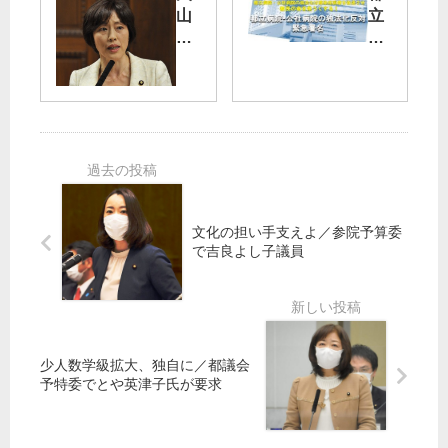
抗
欠
山
立
議
く
観
病
都
測
院
議
東
・
守
会
京
研
れ
正
外
究
／
副
環
強
独
議
道
化
法
長
訴
を
化
・
訟
田
中
各
弁
文化の担い手支えよ／参院予算委
村
止
で吉良よし子議員
会
論
参
求
派
院
め
幹
原
議
緊
事
告
員
急
長
側
ウ
連
が
少人数学級拡大、独自に／都議会
「
ェ
名
主
予特委でとや英津子氏が要求
国
ブ
で
張
立
署
の
名