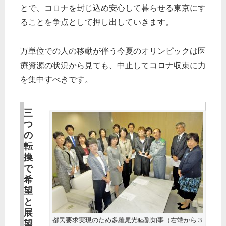
とで、コロナを封じ込め安心して暮らせる東京にす
ることを争点として押し出していきます。
万単位での人の移動が伴う今夏のオリンピックは医
療資源の状況から見ても、中止してコロナ収束に力
を集中すべきです。
三
つ
の
転
換
で
希
望
と
展
都民要求実現のため多羅尾光睦副知事（右端から３
望