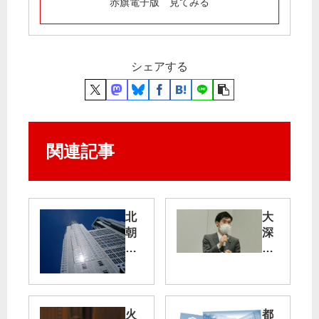
赤旗電子版 見てみる
シェアする
関連記事
北
大
朝
深
鮮
度
核
認
実
可
験
要
に
件
火
都