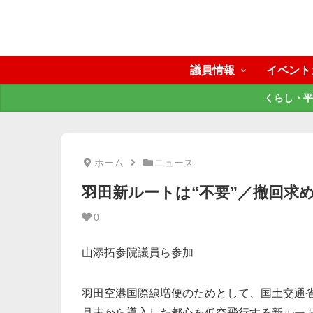
議員情報
イベント
くらし・平
ホーム
ニュース
羽田新ルートは“不要”／撤回求
0
山添拓参院議員ら参加
羽田空港国際線増便のためとして、国土交通省
月末から導入した都心を低空飛行する新ルー