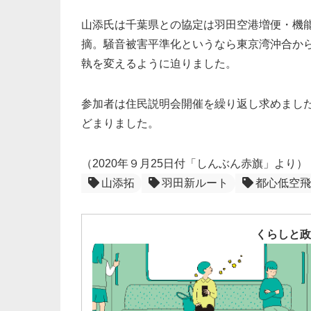
山添氏は千葉県との協定は羽田空港増便・機
摘。騒音被害平準化というなら東京湾沖合か
執を変えるように迫りました。
参加者は住民説明会開催を繰り返し求めまし
どまりました。
（2020年９月25日付「しんぶん赤旗」より）
山添拓
羽田新ルート
都心低空飛
くらしと政