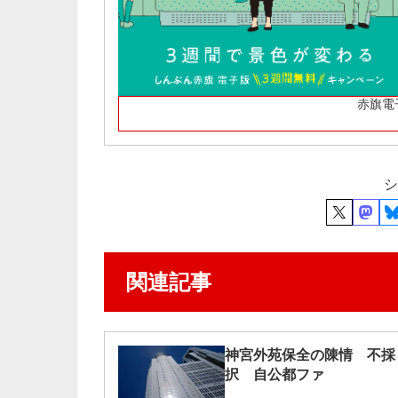
赤旗電
シ
関連記事
神宮外苑保全の陳情 不採
択 自公都ファ