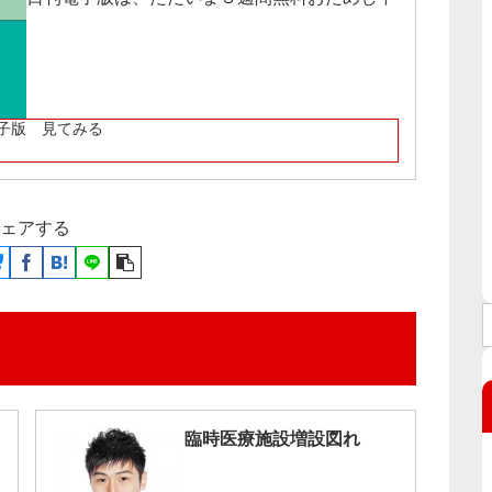
子版 見てみる
ェアする
臨時医療施設増設図れ