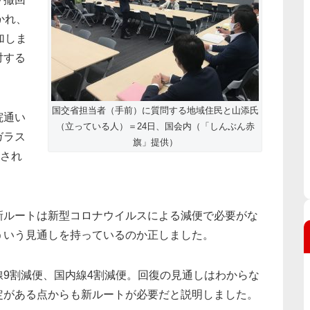
かれ、
加しま
対する
国交省担当者（手前）に質問する地域住民と山添氏
院通い
（立っている人）＝24日、国会内（「しんぶん赤
ガラス
旗」提供）
出され
新ルートは新型コロナウイルスによる減便で必要がな
ういう見通しを持っているのか正しました。
9割減便、国内線4割減便。回復の見通しはわからな
定がある点からも新ルートが必要だと説明しました。