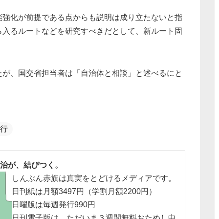
能強化が前提である点からも説明は成り立たないと指
ら入るルートなどを研究すべきだとして、新ルート固
たが、国交省担当者は「自治体と相談」と述べるにと
行
治が、結びつく。
しんぶん赤旗は真実をとどけるメディアです。
日刊紙は月額3497円（学割月額2200円）
日曜版は毎週発行990円
日刊電子版は、ただいま３週間無料おためし中