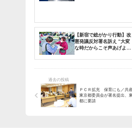
【新宿で総がかり行動】改
憲発議反対署名訴え “大変
な時だからこそ声あげよ
う”
ＰＣＲ拡充 保育にも／共
東京都委員会が署名提出、
都に要請