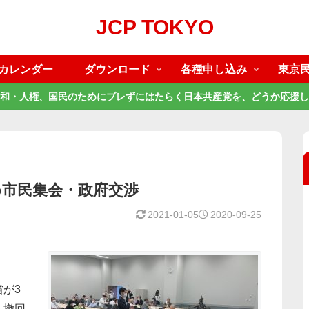
JCP TOKYO
カレンダー
ダウンロード
各種申し込み
東京
和・人権、国民のためにブレずにはたらく日本共産党を、どうか応援し
め市民集会・政府交渉
2021-01-05
2020-09-25
が3
ト撤回