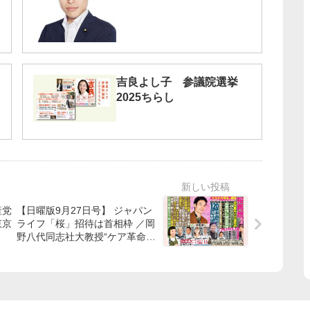
吉良よし子 参議院選挙
2025ちらし
産党
【日曜版9月27日号】 ジャパン
東京
ライフ「桜」招待は首相枠 ／岡
野八代同志社大教授“ケア革命が
必要”／草彅剛さん