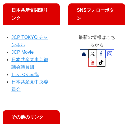
で
行
緊
日本共産党関連リ
SNSフォローボタ
迫
ンク
ン
住
民
「
JCP TOKYO チャ
最新の情報はこち
へ
ンネル
らから
こ
JCP Movie
た
日本共産党東京都
れ
な
議会議員団
い
しんぶん赤旗
」
日本共産党中央委
員会
その他のリンク