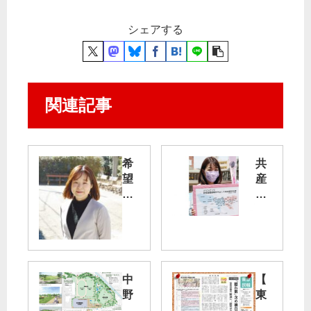
シェアする
関連記事
希
共
望
産
あ
党
る
「
未
中
来
止
を
が
あ
最
中
【
げ
良
野
東
た
の
区
京