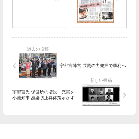
い
コ
平
民
子
ロ
和
報
ど
ナ
の
】
も
対
森
７
に
策
公
月
関
」
園
22
わ
東
１
日
る
京
万
号
仕
に
７
の
事
４
宇都宮陣営 共闘の力発揮で勝利へ
千
ご
ひ
度
本
紹
と
目
の
介
す
の
伐
じ
宣
宇都宮氏 保健所の増設、充実を
採
言
小池知事 感染防止具体策示さず
計
五
画
輪
工
は
事
開
強
催
行
強