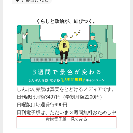
くらしと政治が、結びつく。
しんぶん赤旗は真実をとどけるメディアです。
日刊紙は月額3497円（学割月額2200円）
日曜版は毎週発行990円
日刊電子版は、ただいま３週間無料おためし中
赤旗電子版 見てみる