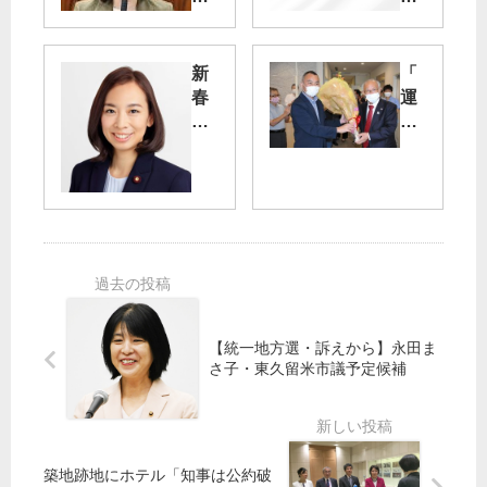
で
向
の
け
暴
マ
新
「
力
ン
春
運
防
シ
随
動
止
ョ
想
は
を
ン
続
の
今
き
虐
な
ま
待
ら
す
・
間
」
拘
に
／
束
合
都
問
う
知
【統一地方選・訴えから】永田ま
題
事
さ子・東久留米市議予定候補
解
参
選
決
院
た
急
議
た
げ
員
か
築地跡地にホテル「知事は公約破
っ