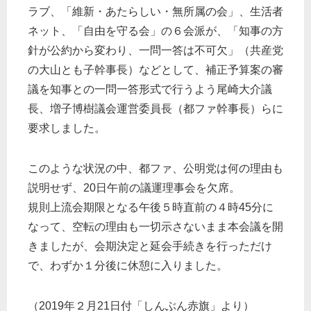
ラブ、「維新・あたらしい・無所属の会」、生活者
ネット、「自由を守る会」の６会派が、「知事の方
針が公約から変わり、一問一答は不可欠」（共産党
の大山とも子幹事長）などとして、補正予算案の審
議を知事との一問一答形式で行うよう尾崎大介議
長、増子博樹議会運営委員長（都ファ幹事長）らに
要求しました。
このような状況の中、都ファ、公明党は何の理由も
説明せず、20日午前の議運理事会を欠席。
規則上流会期限となる午後５時直前の４時45分に
なって、空転の理由も一切示さないまま本会議を開
きましたが、会期決定と延会手続きを行っただけ
で、わずか１分後に休憩に入りました。
（2019年２月21日付「しんぶん赤旗」より）