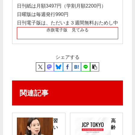
日刊紙は月額3497円（学割月額2200円）
日曜版は毎週発行990円
日刊電子版は、ただいま３週間無料おためし中
赤旗電子版 見てみる
シェアする
関連記事
習
高
い
齢
事
者