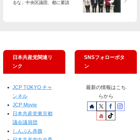
るな」中央区議団、都に要請
吉
た
良
宇
よ
都
し
宮
子
け
ん
じ
氏
日本共産党関連リ
SNSフォローボタ
が
ンク
ン
共
産
党
JCP TOKYO チャ
最新の情報はこち
都
委
ンネル
らから
員
JCP Movie
会
日本共産党東京都
を
訪
議会議員団
問
しんぶん赤旗
日本共産党中央委