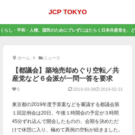
JCP TOKYO
くらし・平和・人権、国民のためにブレずにはたらく日本共産党を、ど
ホーム
ニュース
【都議会】築地売却めぐり空転／共
産党など６会派が一問一答を要求
0
2019-03-08
2019-02-21
東京都の2019年度予算案などを審議する都議会第
１回定例会は20日、午後１時開会の予定が３時間
45分ずれ込んで開会したものの、会期を決めただ
けで休憩に入り、極めて異例の空転が続きました。