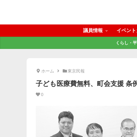
議員情報
イベント
くらし・平
ホーム
東京民報
子ども医療費無料、町会支援 条
0