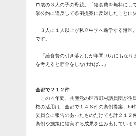
ロ歳の３人の子の母親。「給食費を無料にし
挙公約に違反して条例提案に反対したことに
３人に１人以上が私立中学へ進学する港区。
です。
「給食費の引き落としが年間10万にもなり
を考えると貯金をしなければ…」
全都で２１２件
この４年間、共産党の区市町村議員団が住民
権の活用は、全都で１４８件の条例提案、64
委員会に報告のあったものだけでも計２１２
条例や施策に結実する成果を生み出していま