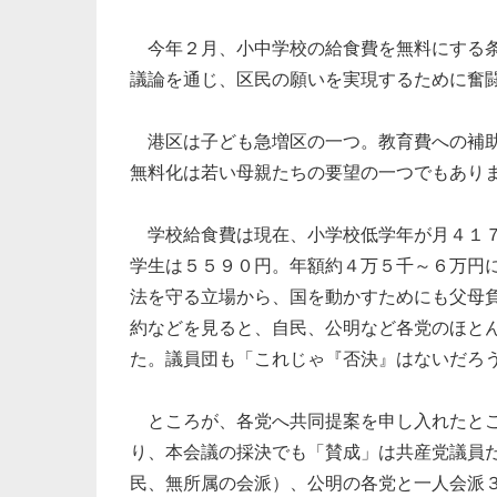
今年２月、小中学校の給食費を無料にする条
議論を通じ、区民の願いを実現するために奮
港区は子ども急増区の一つ。教育費への補助
無料化は若い母親たちの要望の一つでもあり
学校給食費は現在、小学校低学年が月４１７
学生は５５９０円。年額約４万５千～６万円
法を守る立場から、国を動かすためにも父母
約などを見ると、自民、公明など各党のほと
た。議員団も「これじゃ『否決』はないだろ
ところが、各党へ共同提案を申し入れたとこ
り、本会議の採決でも「賛成」は共産党議員
民、無所属の会派）、公明の各党と一人会派