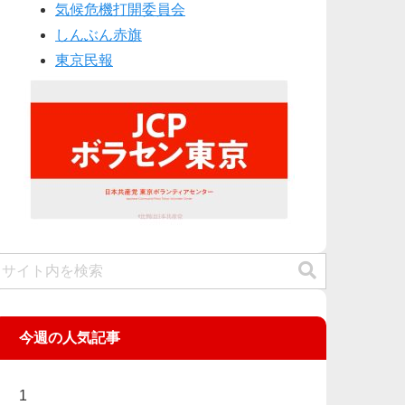
気候危機打開委員会
しんぶん赤旗
東京民報
今週の人気記事