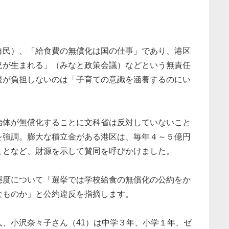
民）、「給食費の無償化は国の仕事」であり、港区
況が生まれる」（みなと政策会議）などという無責任
親が負担しないのは「子育ての意識を涵養するのにい
体が無償化することに文科省は反対していないこと
を強調。膨大な積立金がある港区は、毎年４～５億円
ことなど、財源を示して賛同を呼びかけました。
度について「選挙では学校給食の無償化の公約をか
なものか」と公約違反を指摘します。
、小沢奈々子さん（41）は中学３年、小学１年、ゼ