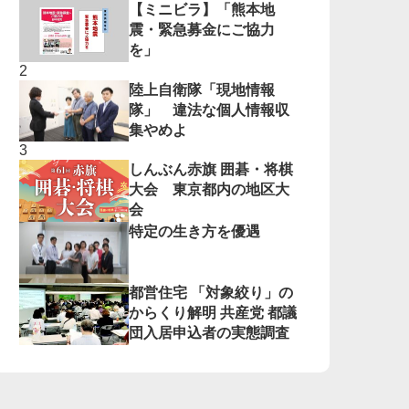
【ミニビラ】「熊本地
震・緊急募金にご協力
を」
陸上自衛隊「現地情報
隊」 違法な個人情報収
集やめよ
しんぶん赤旗 囲碁・将棋
大会 東京都内の地区大
会
特定の生き方を優遇
都営住宅 「対象絞り」の
からくり解明 共産党 都議
団入居申込者の実態調査