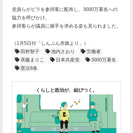
党員らがビラを参拝客に配布し、3000万署名への
協力を呼びかけ。
参拝客らが議員に握手を求める姿も見られました。
（1月5日付「しんぶん赤旗より」）
田村智子
池内さおり
労働者
斉藤まりこ
日本共産党
3000万署名
憲法9条
くらしと政治が、結びつく。