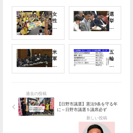
女
選
性
挙
の
Ｓ
声
Ｎ
で
Ｓ
政
規
米
五
治
制
軍
輪
変
へ
汚
来
え
染
訪
よ
水
者
う
調
1
査
日
せ
34
【日野市議選】憲法9条を守る年
よ
万
に～日野市議選５議席必ず
参
人
院
／
決
開
算
催