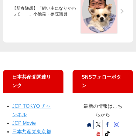
委
都
【新春随想】「飼い主になりかわ
内
って‥‥」小池晃・参院議員
山
感
添
染
議
10
員
00
が
人
求
程
め
度
る
に
全
日本共産党関連リ
SNSフォローボタ
国
に
ンク
ン
広
が
る
JCP TOKYO チャ
最新の情報はこち
危
ンネル
らから
険
JCP Movie
性
日本共産党東京都