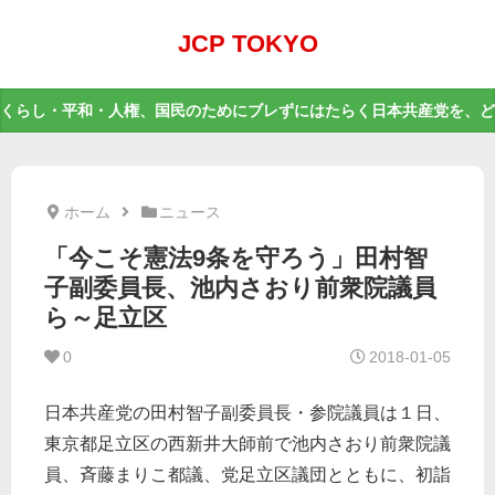
JCP TOKYO
くらし・平和・人権、国民のためにブレずにはたらく日本共産党を、ど
ホーム
ニュース
「今こそ憲法9条を守ろう」田村智
子副委員長、池内さおり前衆院議員
ら～足立区
0
2018-01-05
日本共産党の田村智子副委員長・参院議員は１日、
東京都足立区の西新井大師前で池内さおり前衆院議
員、斉藤まりこ都議、党足立区議団とともに、初詣