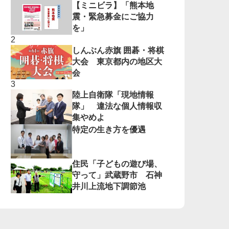
【ミニビラ】「熊本地
震・緊急募金にご協力
を」
しんぶん赤旗 囲碁・将棋
大会 東京都内の地区大
会
陸上自衛隊「現地情報
隊」 違法な個人情報収
集やめよ
特定の生き方を優遇
住民「子どもの遊び場、
守って」武蔵野市 石神
井川上流地下調節池