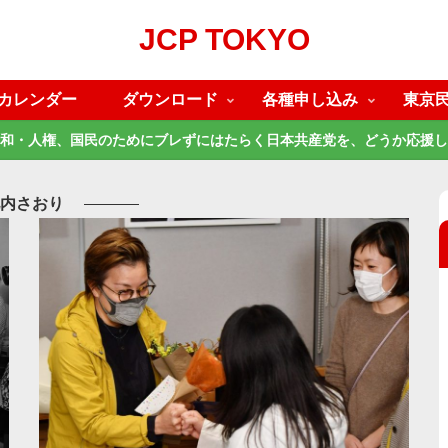
JCP TOKYO
カレンダー
ダウンロード
各種申し込み
東京
和・人権、国民のためにブレずにはたらく日本共産党を、どうか応援し
内さおり