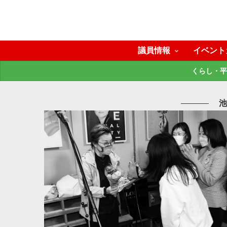
議員情報
イベント
くらし・平
池