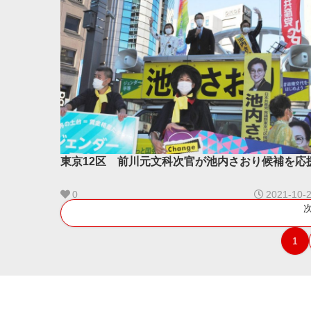
東京12区 前川元文科次官が池内さおり候補を応
0
2021-10-
1