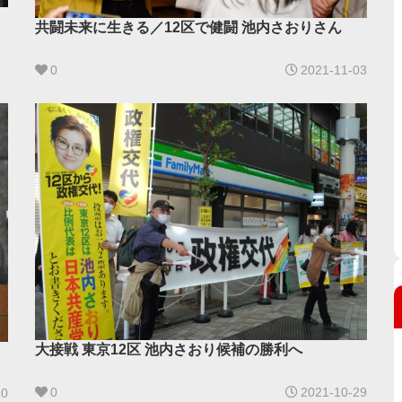
共闘未来に生きる／12区で健闘 池内さおりさん
0
2021-11-03
大接戦 東京12区 池内さおり候補の勝利へ
0
2021-10-29
30