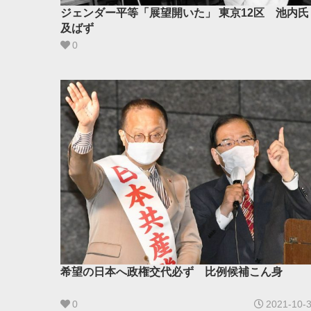
ジェンダー平等「展望開いた」 東京12区 池内氏
及ばず
0
希望の日本へ政権交代必ず 比例候補こん身
0
2021-10-