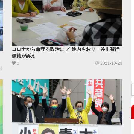
コロナから命守る政治に ／ 池内さおり・谷川智行
候補が訴え
0
2021-10-23
24