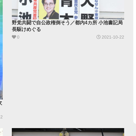
野党共闘で自公政権倒そう／都内4カ所 小池書記局
長駆けめぐる
0
2021-10-22
次
22