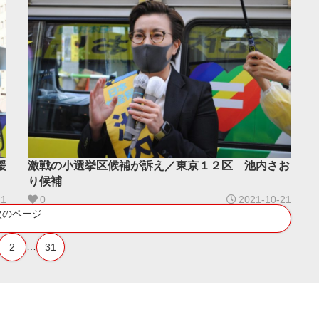
援
激戦の小選挙区候補が訴え／東京１２区 池内さお
り候補
21
0
2021-10-21
次のページ
…
2
31