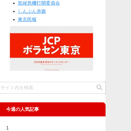
気候危機打開委員会
しんぶん赤旗
東京民報
今週の人気記事