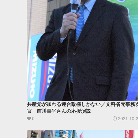
共産党が加わる連合政権しかない／文科省元事務
官 前川喜平さんの応援演説
0
2021-10-