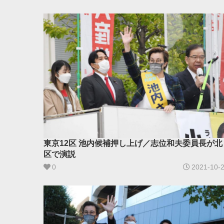
東京12区 池内候補押し上げ／志位和夫委員長が北
区で演説
0
2021-10-