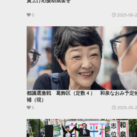
賃上げ応援助成金を
0
2025-06-
都議選激戦 葛飾区（定数４） 和泉なおみ予定
補（現）
5
2025-05-