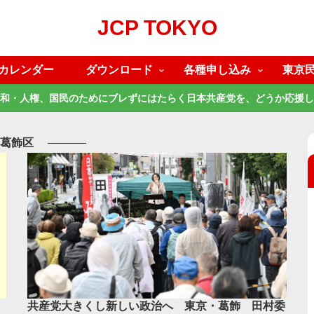
JCP TOKYO
カレンダー
ダウンロード
各種申し込み
東京
和・人権、国民のためにブレずにはたらく日本共産党を、どうか応援し
葛飾区
共産党大きくし新しい政治へ 東京・葛飾 田村委