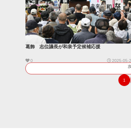
葛飾 志位議長が和泉予定候補応援
0
2025-05-
1