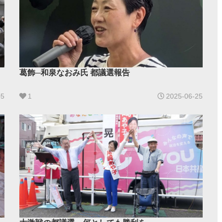
葛飾─和泉なおみ氏 都議選報告
05
1
2025-06-25