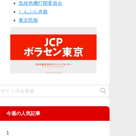
気候危機打開委員会
しんぶん赤旗
東京民報
今週の人気記事