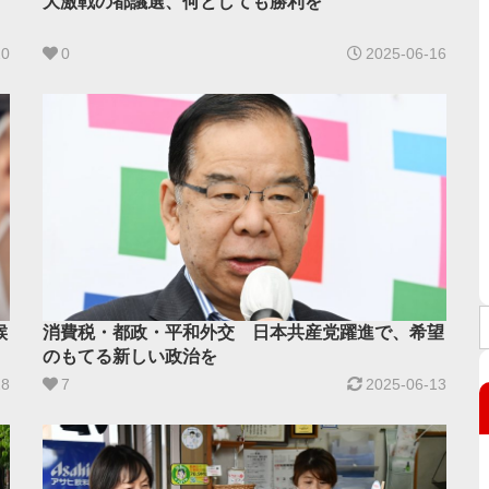
大激戦の都議選、何としても勝利を
20
0
2025-06-16
候
消費税・都政・平和外交 日本共産党躍進で、希望
のもてる新しい政治を
28
7
2025-06-13