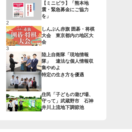
【ミニビラ】「熊本地
震・緊急募金にご協力
を」
しんぶん赤旗 囲碁・将棋
大会 東京都内の地区大
会
陸上自衛隊「現地情報
隊」 違法な個人情報収
集やめよ
特定の生き方を優遇
住民「子どもの遊び場、
守って」武蔵野市 石神
井川上流地下調節池