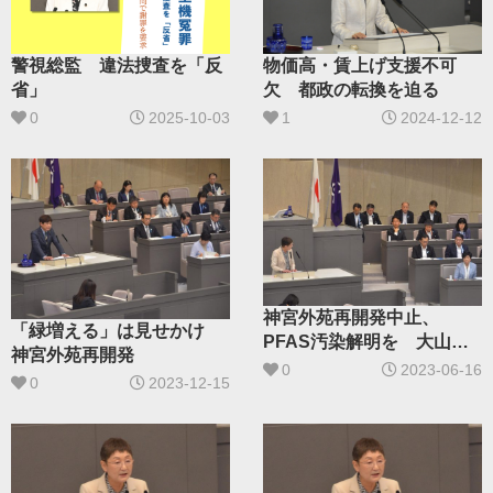
警視総監 違法捜査を「反
物価高・賃上げ支援不可
省」
欠 都政の転換を迫る
0
2025-10-03
1
2024-12-12
神宮外苑再開発中止、
「緑増える」は見せかけ
PFAS汚染解明を 大山都
神宮外苑再開発
議が代表質問
0
2023-06-16
0
2023-12-15