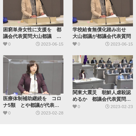
困窮単身女性に支援を 都
学校給食無償化踏み出せ
議会代表質問大山都議 難
大山都議が都議会代表質問
聴者補聴器購入も
0
2023-06-15
0
2023-06-15
関東大震災 朝鮮人虐殺認
医療体制補助継続を コロ
めるか 都議会代表質問
ナ5類 とや都議が代表質
とや氏追及 知事は史実に
0
2023-02-23
問
背
0
2023-02-28