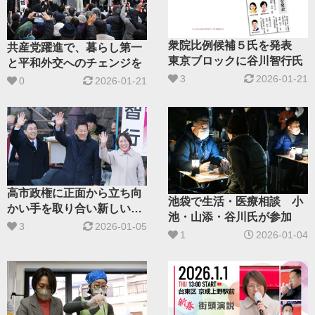
衆院比例候補５氏を発表
共産党躍進で、暮らし第一
東京ブロックに谷川智行氏
と平和外交へのチェンジを
3
2026-01-21
0
2026-01-21
高市政権に正面から立ち向
池袋で生活・医療相談 小
かい手を取り合い新しい政
池・山添・谷川氏が参加
治を
3
2026-01-05
1
2026-01-04