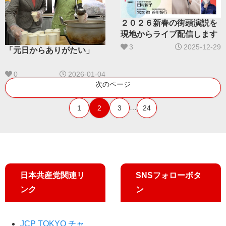
２０２６新春の街頭演説を
現地からライブ配信します
3
2025-12-29
「元日からありがたい」
0
2026-01-04
次のページ
…
1
2
3
24
日本共産党関連リ
SNSフォローボタ
ンク
ン
JCP TOKYO チャ