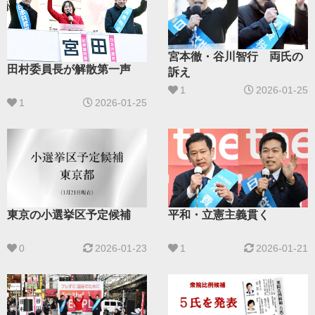
宮本徹・谷川智行 両氏の
田村委員長が解散第一声
訴え
1
2026-01-25
1
2026-01-25
東京の小選挙区予定候補
平和・立憲主義貫く
0
2026-01-23
1
2026-01-21