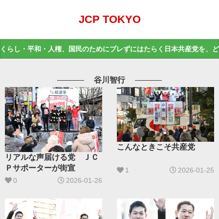
JCP TOKYO
くらし・平和・人権、国民のためにブレずにはたらく日本共産党を、ど
谷川智行
こんなときこそ共産党
リアルな声届ける党 ＪＣ
Ｐサポーターが街宣
1
2026-01-25
0
2026-01-26