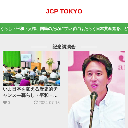
JCP TOKYO
くらし・平和・人権、国民のためにブレずにはたらく日本共産党を、ど
記念講演会
いま日本を変える歴史的チ
ャンス―暮らし・平和・人
権、そして未来社会
0
2024-07-15