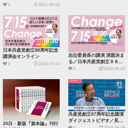
ゆう子さん（文京区選出）
0
2021-08-05
日本共産党創立98周年記念
志位委員長の講演 演題決ま
講演会オンライン
る／日本共産党創立９８周
0
2020-07-14
年記念講演会オンライン
0
2020-08-03
共産党創立97周年記念講演
ダイジェストビデオ／見る
20日・新版『資本論』刊行
「集い」津々浦々で
0
2019-09-08