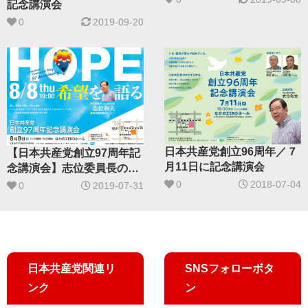
記念講演会
0
2019-09-20
日本共産党創立96周年／７
【日本共産党創立97周年記
月11日に記念講演会
念講演会】志位委員長の講
演テーマ決まる／共闘の４
0
2018-07-04
0
2019-07-31
年間と野党連合政権への道
日本共産党関連リ
SNSフォローボタ
ンク
ン