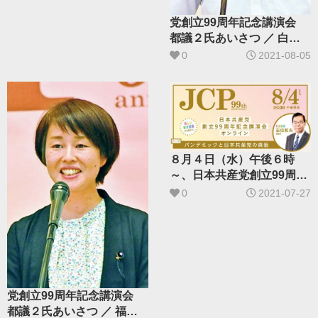
党創立99周年記念講演会
都議２氏あいさつ ／ 白石
たみおさん（品川区選出）
0
2021-08-05
８月４日（水）午後６時
～、日本共産党創立99周年
オンライン記念講演会／パ
0
2021-07-27
ンデミックと日本共産党の
真価
党創立99周年記念講演会
都議２氏あいさつ ／ 福手